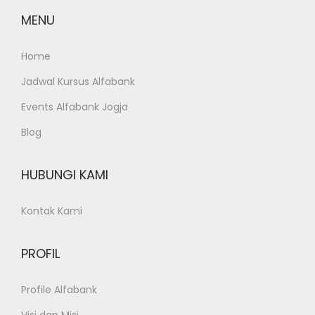
e
MENU
m
d
Home
i
Jadwal Kursus Alfabank
Y
Events Alfabank Jogja
o
g
Blog
y
a
HUBUNGI KAMI
k
a
Kontak Kami
r
t
PROFIL
a
Profile Alfabank