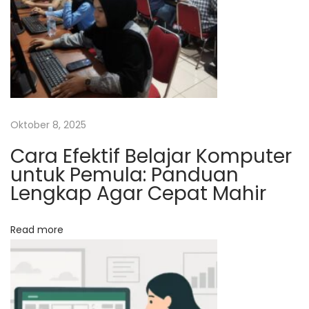
s
k
e
t
i
n
g
d
Oktober 8, 2025
i
Cara Efektif Belajar Komputer
Y
untuk Pemula: Panduan
o
Lengkap Agar Cepat Mahir
g
y
Read more
a
k
a
r