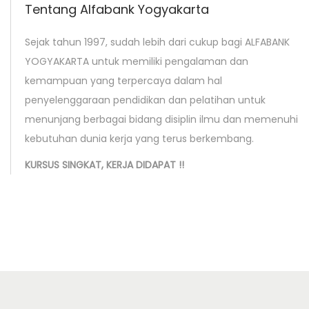
Tentang Alfabank Yogyakarta
n
g
Sejak tahun 1997, sudah lebih dari cukup bagi ALFABANK
M
YOGYAKARTA untuk memiliki pengalaman dan
a
kemampuan yang terpercaya dalam hal
n
penyelenggaraan pendidikan dan pelatihan untuk
a
menunjang berbagai bidang disiplin ilmu dan memenuhi
g
kebutuhan dunia kerja yang terus berkembang.
e
m
KURSUS SINGKAT, KERJA DIDAPAT !!
e
n
t
S
y
s
t