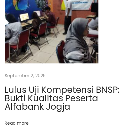
n
P
e
m
b
u
a
t
a
September 2, 2025
n
Lulus Uji Kompetensi BNSP:
L
Bukti Kualitas Peserta
e
Alfabank Jogja
a
r
Read more
n
i