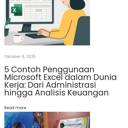
t
a
N
T
e
e
x
m
t
p
p
a
Oktober 6, 2025
o
t
5 Contoh Penggunaan
s
P
Microsoft Excel dalam Dunia
t
e
Kerja: Dari Administrasi
:
l
hingga Analisis Keuangan
a
t
i
Read more
h
a