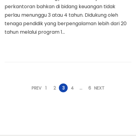
s
r
perkantoran bahkan di bidang keuangan tidak
t
e
perlau menunggu 3 atau 4 tahun. Didukung oleh
e
t
tenaga pendidik yang berpengalaman lebih dari 20
d
2
tahun melalui program 1…
o
3
n
,
2
0
1
9
P
PREV
1
2
3
4
…
6
NEXT
a
g
i