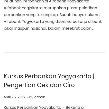
Pelatihan Perbankan di Alfabank Yogyakarta –
s
r
Alfabank Yogjakarta merupakan pusat pelatihan
t
e
perbankan yang terlengkap. Sudah banyak alumni
e
t
Alfabank Yogyakarta yang diterima bekerja di bank
d
2
lokal maupun nasional. Dalam merekrut calon…
o
2
n
,
2
0
1
9
Kursus Perbankan Yogyakarta |
Pengertian Cek dan Giro
.
P
M
April 26, 2016
by
admin
o
a
Kursus Perbankan Yogyakarta – Bekerja di