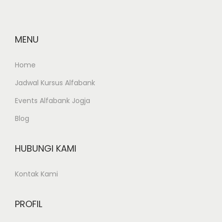
n
a
MENU
s
Home
Jadwal Kursus Alfabank
i
Events Alfabank Jogja
p
Blog
o
HUBUNGI KAMI
s
Kontak Kami
PROFIL