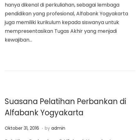
hanya dikenal di perkuliahan, sebagai lembaga
a
n
t
e
pendidikan yang profesional, Alfabank Yogyakarta
t
t
e
t
juga memiliki kurikulum kepada siswanya untuk
i
d
2
mempresentasikan Tugas Akhir yang menjadi
o
o
2
kewajiban…
n
n
,
2
0
1
9
Suasana Pelatihan Perbankan di
Alfabank Yogyakarta
.
P
M
Oktober 31, 2016
by
admin
o
a