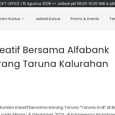
FT OFFICE | 10 Agustus 2026 => Jadwal pkl 08.00-10.00 WIB & pkl 
gram Kursus
Jadwal Kursus
Promo & Events
Te
reatif Bersama Alfabank
rang Taruna Kalurahan
Konten Kreatif
bersama Karang Taruna “Taruna Ardi” di Ba
g pada Minggu, 8 Desember 2024, di Kapanewon Pramban