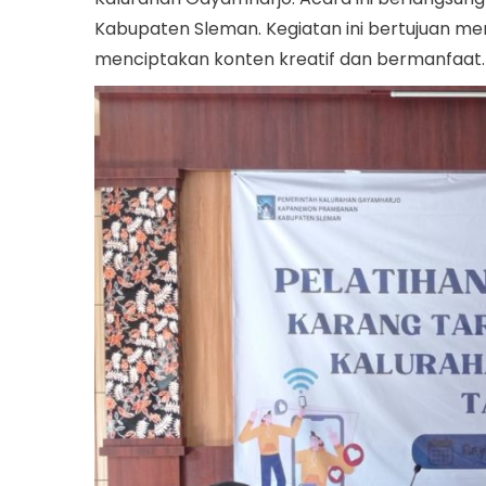
i
e
m
e
Kabupaten Sleman. Kegiatan ini bertujuan m
o
d
b
d
menciptakan konten kreatif dan bermanfaat.
n
o
e
i
n
r
n
1
0
,
2
0
2
4