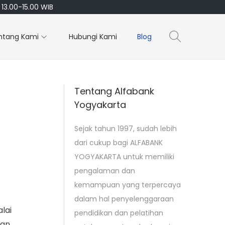
13.00-15.00 WIB
ntang Kami
Hubungi Kami
Blog
Tentang Alfabank
Yogyakarta
Sejak tahun 1997, sudah lebih
dari cukup bagi ALFABANK
YOGYAKARTA untuk memiliki
pengalaman dan
kemampuan yang terpercaya
dalam hal penyelenggaraan
lai
pendidikan dan pelatihan
an,