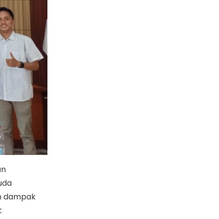
an
uda
an dampak
t