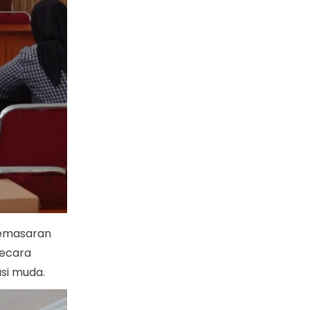
pemasaran
secara
asi muda.