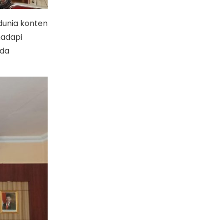
 dunia konten
hadapi
ada