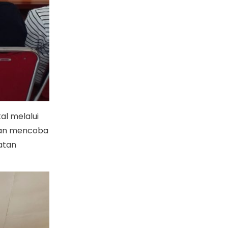
l melalui
 dan mencoba
atan