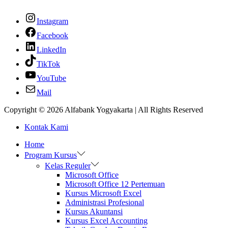
Instagram
Facebook
LinkedIn
TikTok
YouTube
Mail
Copyright © 2026
Alfabank Yogyakarta
| All Rights Reserved
Kontak Kami
Home
Program Kursus
Kelas Reguler
Microsoft Office
Microsoft Office 12 Pertemuan
Kursus Microsoft Excel
Administrasi Profesional
Kursus Akuntansi
Kursus Excel Accounting