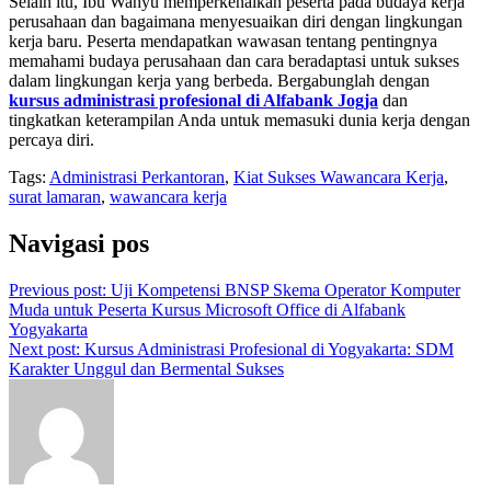
Selain itu, Ibu Wahyu memperkenalkan peserta pada budaya kerja
perusahaan dan bagaimana menyesuaikan diri dengan lingkungan
kerja baru. Peserta mendapatkan wawasan tentang pentingnya
memahami budaya perusahaan dan cara beradaptasi untuk sukses
dalam lingkungan kerja yang berbeda. Bergabunglah dengan
kursus administrasi profesional di Alfabank Jogja
dan
tingkatkan keterampilan Anda untuk memasuki dunia kerja dengan
percaya diri.
Tags
:
Administrasi Perkantoran
,
Kiat Sukses Wawancara Kerja
,
surat lamaran
,
wawancara kerja
Navigasi pos
Previous post:
Uji Kompetensi BNSP Skema Operator Komputer
Muda untuk Peserta Kursus Microsoft Office di Alfabank
Yogyakarta
Next post:
Kursus Administrasi Profesional di Yogyakarta: SDM
Karakter Unggul dan Bermental Sukses