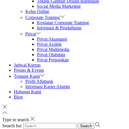
Teknik Gambar Desain Bangunan
Social Media Marketing
Kelas Online
Corporate Training
Kegiatan Corporate Training
Informasi & Pendaftaran
Privat
Privat Akuntansi
Privat Arsitek
Privat Multimedia
Privat Olahdata
Privat Perpajakan
Jadwal Kursus
Promo & Events
Tentang Kami
Profil Alfabank
Informasi Karier Alumni
Hubungi Kami
Blog
Type to search
Search for: