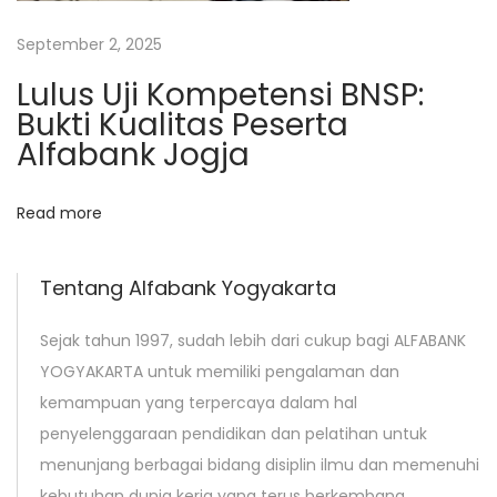
h
S
September 2, 2025
e
Lulus Uji Kompetensi BNSP:
r
Bukti Kualitas Peserta
i
Alfabank Jogja
b
u
Read more
N
M
e
e
x
n
Tentang Alfabank Yogyakarta
t
g
Sejak tahun 1997, sudah lebih dari cukup bagi ALFABANK
p
u
YOGYAKARTA untuk memiliki pengalaman dan
o
a
kemampuan yang terpercaya dalam hal
s
s
penyelenggaraan pendidikan dan pelatihan untuk
t
a
menunjang berbagai bidang disiplin ilmu dan memenuhi
:
i
kebutuhan dunia kerja yang terus berkembang.