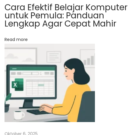
l
Cara Efektif Belajar Komputer
i
untuk Pemula: Panduan
D
Lengkap Agar Cepat Mahir
h
u
Read more
a
f
a
2
0
2
3
M
e
l
a
Oktober 6, 2025