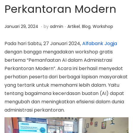
Perkantoran Modern
a
n
t
t
i
.
.
P
J
P
Januari 29, 2024
by
admin
Artikel
,
Blog
,
Workshop
o
o
a
o
n
s
n
s
Pada hari Sabtu, 27 Januari 2024,
Alfabank Jogja
t
u
t
dengan bangga mengadakan workshop gratis
e
a
e
bertema “Pemanfaatan AI dalam Administrasi
d
r
d
Perkantoran Modern”. Acara ini berhasil menyedot
o
i
i
perhatian peserta dari berbagai lapisan masyarakat
n
2
n
yang tertarik untuk memahami lebih dalam. Yaitu
9
tentang bagaimana kecerdasan buatan (AI) dapat
,
mengubah dan meningkatkan efisiensi dalam dunia
2
administrasi perkantoran.
0
2