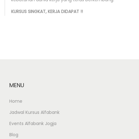
T
e
KURSUS SINGKAT, KERJA DIDAPAT !!
k
n
i
k
G
a
m
b
MENU
a
r
Home
D
Jadwal Kursus Alfabank
e
s
Events Alfabank Jogja
a
Blog