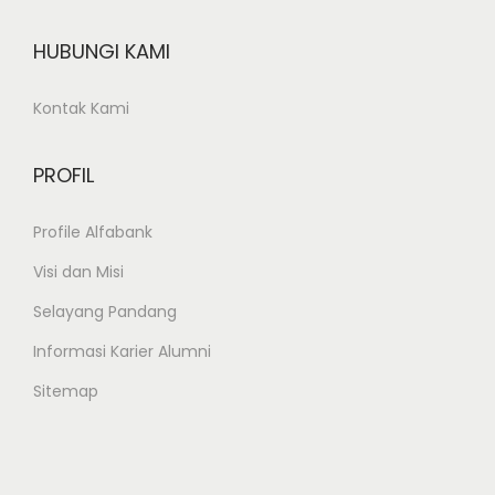
i
n
HUBUNGI KAMI
B
a
Kontak Kami
n
g
PROFIL
u
n
Profile Alfabank
a
Visi dan Misi
n
Selayang Pandang
B
e
Informasi Karier Alumni
r
Sitemap
s
a
m