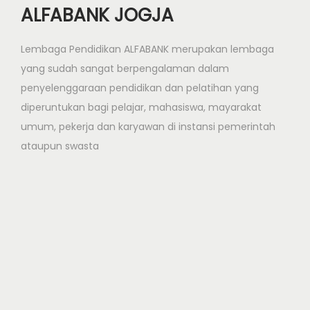
a
ALFABANK JOGJA
I
n
Lembaga Pendidikan ALFABANK merupakan lembaga
s
yang sudah sangat berpengalaman dalam
t
penyelenggaraan pendidikan dan pelatihan yang
r
diperuntukan bagi pelajar, mahasiswa, mayarakat
u
umum, pekerja dan karyawan di instansi pemerintah
k
ataupun swasta
t
u
r
T
a
m
u
d