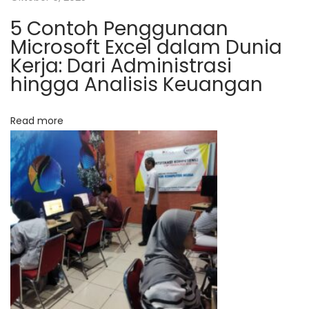
l
5 Contoh Penggunaan
u
Microsoft Excel dalam Dunia
i
Kerja: Dari Administrasi
Y
hingga Analisis Keuangan
a
y
a
Read more
s
a
n
S
e
d
e
k
a