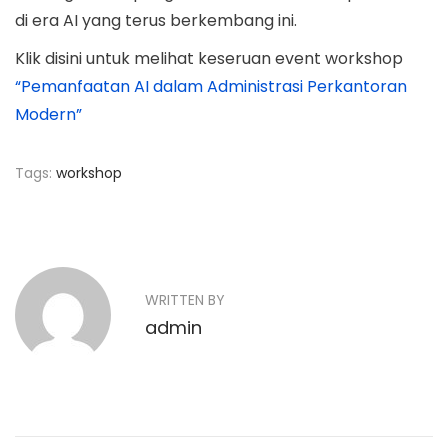
di era AI yang terus berkembang ini.
Klik disini untuk melihat keseruan event workshop
“Pemanfaatan AI dalam Administrasi Perkantoran
Modern”
Tags
:
workshop
N
P
P
r
e
a
e
n
v
y
v
WRITTEN BY
i
e
admin
o
i
r
u
a
g
s
h
p
a