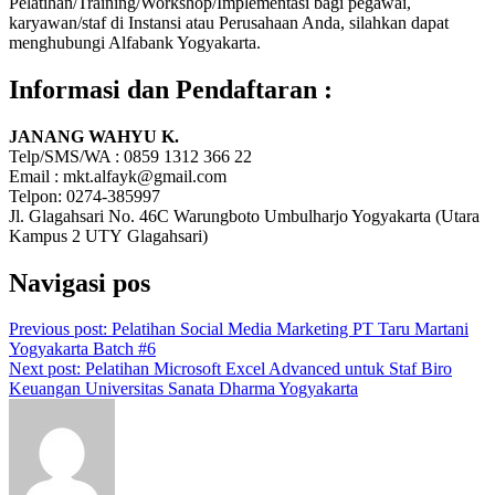
Pelatihan/Training/Workshop/Implementasi bagi pegawai,
karyawan/staf di Instansi atau Perusahaan Anda, silahkan dapat
menghubungi Alfabank Yogyakarta.
Informasi dan Pendaftaran :
JANANG WAHYU K.
Telp/SMS/WA : 0859 1312 366 22
Email : mkt.alfayk@gmail.com
Telpon: 0274-385997
Jl. Glagahsari No. 46C Warungboto Umbulharjo Yogyakarta (Utara
Kampus 2 UTY Glagahsari)
Navigasi pos
Previous post:
Pelatihan Social Media Marketing PT Taru Martani
Yogyakarta Batch #6
Next post:
Pelatihan Microsoft Excel Advanced untuk Staf Biro
Keuangan Universitas Sanata Dharma Yogyakarta