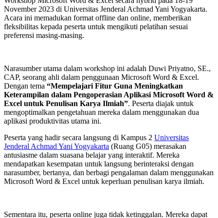
Workshop Microsoft Word & Excel secara hybrid pada 18-19
November 2023 di Universitas Jenderal Achmad Yani Yogyakarta.
Acara ini memadukan format offline dan online, memberikan
fleksibilitas kepada peserta untuk mengikuti pelatihan sesuai
preferensi masing-masing.
Narasumber utama dalam workshop ini adalah Duwi Priyatno, SE.,
CAP, seorang ahli dalam penggunaan Microsoft Word & Excel.
Dengan tema
“Mempelajari Fitur Guna Meningkatkan
Keterampilan dalam Pengoperasian Aplikasi Microsoft Word &
Excel untuk Penulisan Karya Ilmiah”
. Peserta diajak untuk
mengoptimalkan pengetahuan mereka dalam menggunakan dua
aplikasi produktivitas utama ini.
Peserta yang hadir secara langsung di Kampus 2
Universitas
Jenderal Achmad Yani Yogyakart
a
(Ruang G05) merasakan
antusiasme dalam suasana belajar yang interaktif. Mereka
mendapatkan kesempatan untuk langsung berinteraksi dengan
narasumber, bertanya, dan berbagi pengalaman dalam menggunakan
Microsoft Word & Excel untuk keperluan penulisan karya ilmiah.
Sementara itu, peserta online juga tidak ketinggalan. Mereka dapat