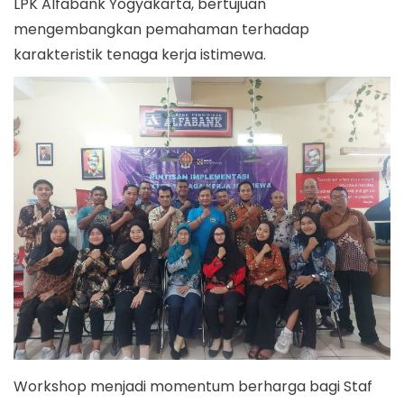
2
LPK Alfabank Yogyakarta, bertujuan
0
mengembangkan pemahaman terhadap
2
karakteristik tenaga kerja istimewa.
3
Workshop menjadi momentum berharga bagi Staf