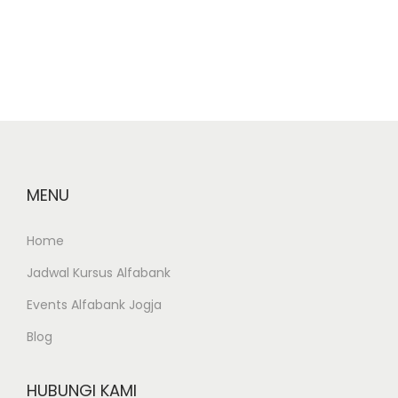
n
M
i
c
r
o
s
o
MENU
f
t
Home
O
Jadwal Kursus Alfabank
f
Events Alfabank Jogja
f
Blog
i
c
e
HUBUNGI KAMI