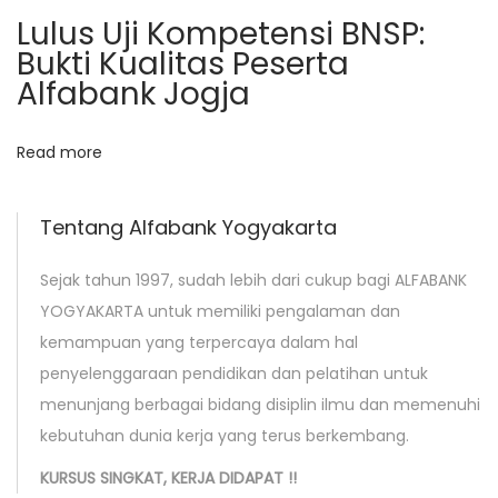
a
Lulus Uji Kompetensi BNSP:
M
Bukti Kualitas Peserta
e
Alfabank Jogja
l
a
Read more
l
u
Tentang Alfabank Yogyakarta
i
P
Sejak tahun 1997, sudah lebih dari cukup bagi ALFABANK
e
YOGYAKARTA untuk memiliki pengalaman dan
l
kemampuan yang terpercaya dalam hal
a
penyelenggaraan pendidikan dan pelatihan untuk
t
menunjang berbagai bidang disiplin ilmu dan memenuhi
i
kebutuhan dunia kerja yang terus berkembang.
h
KURSUS SINGKAT, KERJA DIDAPAT !!
a