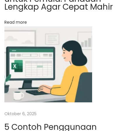
Lengkap Agar Cepat Mahir
s
A
k
Read more
a
d
e
m
i
k
a
U
n
i
v
Oktober 6, 2025
e
5 Contoh Penggunaan
r