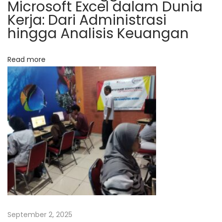
Microsoft Excel dalam Dunia
s
Kerja: Dari Administrasi
i
hingga Analisis Keuangan
t
a
Read more
s
S
a
n
a
t
a
D
h
a
r
September 2, 2025
m