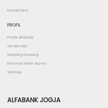
N
P
e
Kontak Kami
e
x
l
t
a
PROFIL
p
t
o
Profile Alfabank
i
s
h
Visi dan Misi
t
a
Selayang Pandang
:
n
Informasi Karier Alumni
S
o
Sitemap
c
i
a
ALFABANK JOGJA
l
M