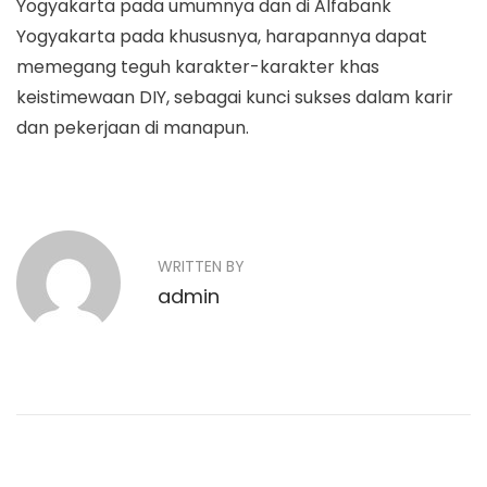
Yogyakarta pada umumnya dan di Alfabank
Yogyakarta pada khususnya, harapannya dapat
memegang teguh karakter-karakter khas
keistimewaan DIY, sebagai kunci sukses dalam karir
dan pekerjaan di manapun.
N
P
P
r
e
a
e
n
v
i
WRITTEN BY
v
i
n
admin
o
i
g
u
k
g
s
a
p
t
a
o
a
s
n