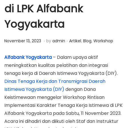
di LPK Alfabank
a
n
t
t
Yogyakarta
i
o
n
.
.
P
N
P
November 13, 2023
by
admin
Artikel
,
Blog
,
Workshop
o
o
o
s
v
s
Alfabank Yogyakarta
– Dalam upaya aktif
t
e
t
meningkatkan kualitas pelatihan dan integrasi
e
m
e
tenaga kerja di Daerah Istimewa Yogyakarta (DIY).
d
b
d
Dinas Tenaga Kerja dan Transmigrasi Daerah
o
e
i
Istimewa Yogyakarta (DIY)
dengan Dana
n
r
n
Keistimewaan menggelar Workshop Rintisan
1
Implementasi Karakter Tenaga Kerja Istimewa di LPK
5
Alfabank Yogyakarta pada Sabtu, 11 November 2023.
,
Acara ini dihadiri dan diikuti oleh Staf dan Instruktur