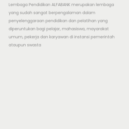
e
Lembaga Pendidikan ALFABANK merupakan lembaga
d
yang sudah sangat berpengalaman dalam
i
penyelenggaraan pendidikan dan pelatihan yang
a
diperuntukan bagi pelajar, mahasiswa, mayarakat
M
umum, pekerja dan karyawan di instansi pemerintah
a
ataupun swasta
r
k
e
t
i
n
g
P
T
T