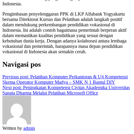
Indonesia.
Pengimbasan penyelenggaran PPK di LKP Alfabank Yogyakarta
bersama Direktorat Kursus dan Pelatihan adalah langkah positif
dalam mendukung perkembangan pendidikan vokasional di
Indonesia. Ini adalah contoh bagaimana pemerintah berperan aktif
dalam memastikan kualitas pendidikan yang sesuai dengan
kebutuhan dunia kerja. Dengan adanya kolaborasi antara lembaga
vokasional dan pemerintah, harapannya masa depan pendidikan
vokasional di Indonesia akan semakin cerah.
Navigasi pos
Previous post:
Pelatihan Komputer Perkantoran & Uji Kompetensi
Skema Operator Komputer Madya – SMK N 1 Bantul DIY
Next post:
Peningkatan Kompetensi Civitas Akademika Universitas
Sanata Dharma Melalui Pelatihan Microsoft Office
Written by
admin