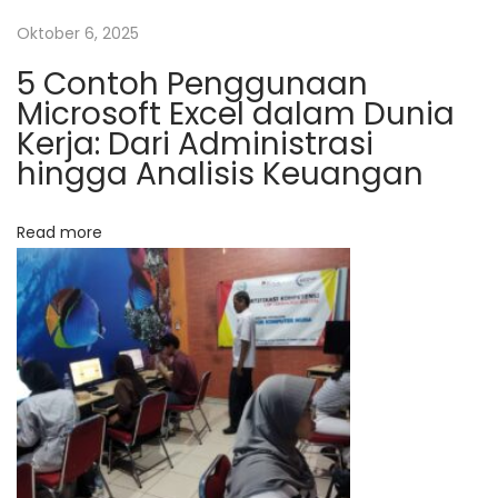
y
Oktober 6, 2025
a
5 Contoh Penggunaan
s
Microsoft Excel dalam Dunia
a
Kerja: Dari Administrasi
n
hingga Analisis Keuangan
S
e
Read more
d
e
k
a
h
S
e
r
i