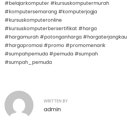
#belajarkomputer #kursuskomputermurah
#komputersemarang #komputerjogja
#kursuskomputeronline
#kursuskomputerbersertifikat #harga
#hargamurah #potonganharga #hargaterjangkau
#hargapromosi #promo #promomenarik
#sumpahpemuda #pemuda #sumpah
#sumpah_pemuda
N
P
P
r
e
a
e
n
v
y
WRITTEN BY
v
i
e
admin
o
i
r
u
a
g
s
h