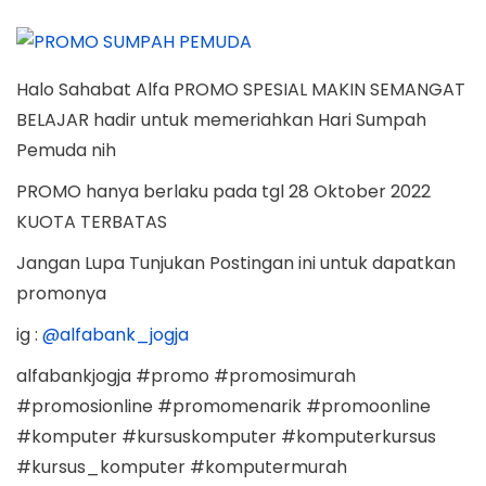
o
k
o
a
n
s
t
s
t
t
t
o
t
i
Halo Sahabat Alfa PROMO SPESIAL MAKIN SEMANGAT
e
b
e
o
BELAJAR hadir untuk memeriahkan Hari Sumpah
d
e
d
n
Pemuda nih
o
r
i
n
PROMO hanya berlaku pada tgl 28 Oktober 2022
2
n
KUOTA TERBATAS
5
,
Jangan Lupa Tunjukan Postingan ini untuk dapatkan
2
promonya
0
ig :
@alfabank_jogja
2
2
alfabankjogja #promo #promosimurah
#promosionline #promomenarik #promoonline
#komputer #kursuskomputer #komputerkursus
#kursus_komputer #komputermurah