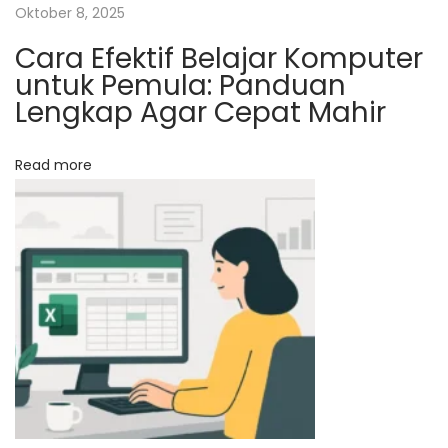
Oktober 8, 2025
l
i
Cara Efektif Belajar Komputer
untuk Pemula: Panduan
D
Lengkap Agar Cepat Mahir
h
u
a
Read more
f
a
K
e
p
a
d
a
Y
a