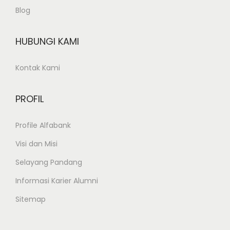
Blog
k
Y
o
HUBUNGI KAMI
g
Kontak Kami
y
a
k
PROFIL
a
Profile Alfabank
r
t
Visi dan Misi
a
Selayang Pandang
2
Informasi Karier Alumni
0
2
Sitemap
2