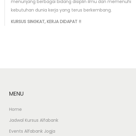
menunjang berbagai bidang disiplin ilmu dan memenuhi
s
G
kebutuhan dunia kerja yang terus berkembang.
t
a
KURSUS SINGKAT, KERJA DIDAPAT !!
:
t
h
e
r
i
n
g
A
l
MENU
f
a
Home
b
Jadwal Kursus Alfabank
a
Events Alfabank Jogja
n