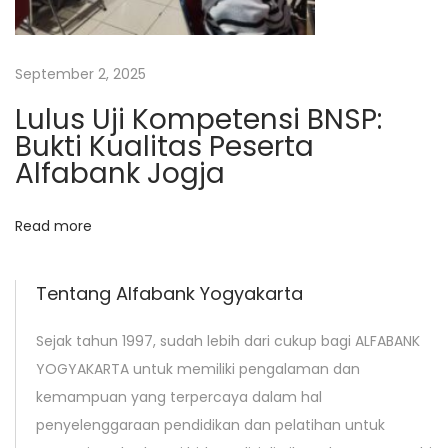
b
u
September 2, 2025
–
B
Lulus Uji Kompetensi BNSP:
a
Bukti Kualitas Peserta
t
Alfabank Jogja
c
h
Read more
#
2
Tentang Alfabank Yogyakarta
N
F
e
a
Sejak tahun 1997, sudah lebih dari cukup bagi ALFABANK
x
m
YOGYAKARTA untuk memiliki pengalaman dan
t
i
kemampuan yang terpercaya dalam hal
p
l
penyelenggaraan pendidikan dan pelatihan untuk
o
y