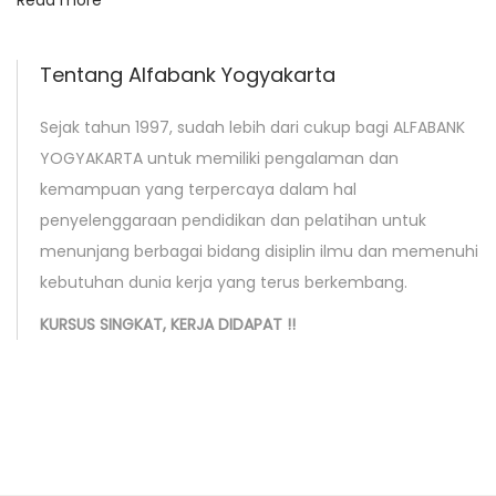
Read more
g
i
Tentang Alfabank Yogyakarta
t
a
Sejak tahun 1997, sudah lebih dari cukup bagi ALFABANK
l
YOGYAKARTA untuk memiliki pengalaman dan
M
kemampuan yang terpercaya dalam hal
a
penyelenggaraan pendidikan dan pelatihan untuk
r
menunjang berbagai bidang disiplin ilmu dan memenuhi
k
kebutuhan dunia kerja yang terus berkembang.
e
KURSUS SINGKAT, KERJA DIDAPAT !!
t
i
n
g
P
o