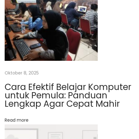
o
g
s
r
a
m
P
K
K
D
Oktober 8, 2025
e
s
Cara Efektif Belajar Komputer
untuk Pemula: Panduan
a
Lengkap Agar Cepat Mahir
i
n
G
Read more
r
a