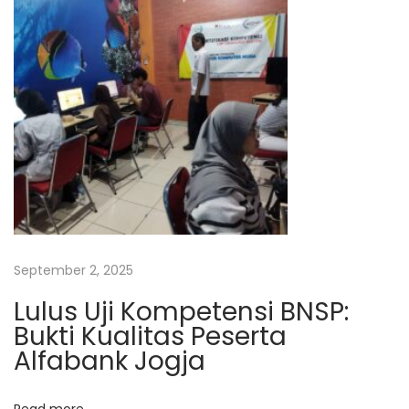
o
N
U
e
j
x
i
t
K
p
o
o
m
s
p
t
e
:
t
September 2, 2025
e
n
Lulus Uji Kompetensi BNSP:
s
Bukti Kualitas Peserta
i
Alfabank Jogja
D
i