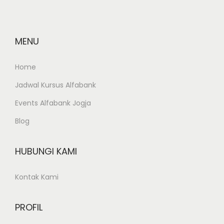
l
i
t
MENU
e
k
Home
n
Jadwal Kursus Alfabank
i
Events Alfabank Jogja
k
Blog
N
e
g
HUBUNGI KAMI
e
Kontak Kami
r
i
S
PROFIL
a