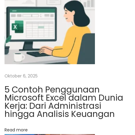
f
i
s
L
P
B
A
K
u
Oktober 6, 2025
l
5 Contoh Penggunaan
o
Microsoft Excel dalam Dunia
n
Kerja: Dari Administrasi
P
hingga Analisis Keuangan
r
o
Read more
g