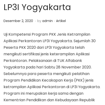
LP3I Yogyakarta
a
n
t
t
i
.
.
P
D
P
Desember 2, 2020
by
admin
Artikel
o
o
e
o
n
s
s
s
Uji Kompetensi Program PKK Jenis Ketrampilan
t
e
t
Aplikasi Perkantoran LP3I Yogyakarta. Sejumlah 30
e
m
e
Peserta PKK 2020 dari LP3I Yogyakarta telah
d
b
d
mengikuti sertifikasi jenis keterampilan Aplikasi
o
e
i
Perkantoran. Pelaksanaan di TUK Alfabank
n
r
n
Yogyakarta pada hari Sabtu 28 November 2020.
4
Sebelumnya para peserta mengikuti pelatihan
,
Program Pendidikan Kecakapan Kerja (PKK) jenis
2
ketrampilan Aplikasi Perkantoran di LP3I Yogyakarta.
0
Program ini merupakan kerja sama dengan
2
Kementrian Pendidikan dan Kebudayaan Republik