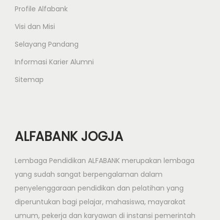
Profile Alfabank
m
a
Visi dan Misi
r
Selayang Pandang
i
Informasi Karier Alumni
n
d
Sitemap
a
ALFABANK JOGJA
Lembaga Pendidikan ALFABANK merupakan lembaga
yang sudah sangat berpengalaman dalam
penyelenggaraan pendidikan dan pelatihan yang
diperuntukan bagi pelajar, mahasiswa, mayarakat
umum, pekerja dan karyawan di instansi pemerintah