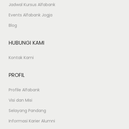
Jadwal Kursus Alfabank
r
o
Events Alfabank Jogja
g
Blog
r
a
HUBUNGI KAMI
m
P
Kontak Kami
K
K
PROFIL
D
e
Profile Alfabank
s
Visi dan Misi
a
Selayang Pandang
i
n
Informasi Karier Alumni
G