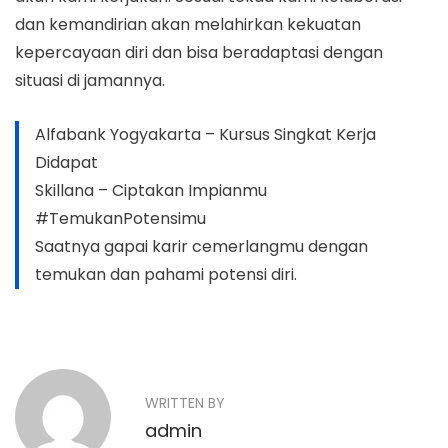
dan kemandirian akan melahirkan kekuatan
kepercayaan diri dan bisa beradaptasi dengan
situasi di jamannya.
Alfabank Yogyakarta – Kursus Singkat Kerja
Didapat
Skillana – Ciptakan Impianmu
#TemukanPotensimu
Saatnya gapai karir cemerlangmu dengan
temukan dan pahami potensi diri.
N
P
U
r
j
a
e
i
WRITTEN BY
v
K
v
admin
i
o