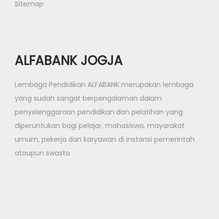
Sitemap
r
a
f
i
ALFABANK JOGJA
s
L
Lembaga Pendidikan ALFABANK merupakan lembaga
P
yang sudah sangat berpengalaman dalam
B
penyelenggaraan pendidikan dan pelatihan yang
A
diperuntukan bagi pelajar, mahasiswa, mayarakat
K
umum, pekerja dan karyawan di instansi pemerintah
u
ataupun swasta
l
o
n
P
r