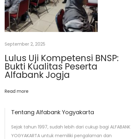
A
l
f
a
b
September 2, 2025
a
Lulus Uji Kompetensi BNSP:
n
Bukti Kualitas Peserta
k
Alfabank Jogja
Y
o
Read more
g
y
a
Tentang Alfabank Yogyakarta
k
Sejak tahun 1997, sudah lebih dari cukup bagi ALFABANK
a
YOGYAKARTA untuk memiliki pengalaman dan
r