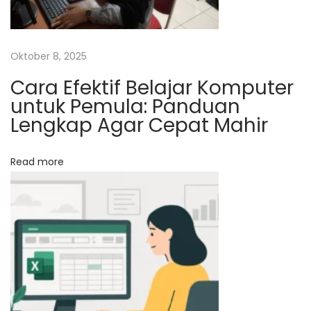
a
f
i
Oktober 8, 2025
s
Cara Efektif Belajar Komputer
L
untuk Pemula: Panduan
K
Lengkap Agar Cepat Mahir
P
P
Read more
O
P
B
A
Y
O
K
u