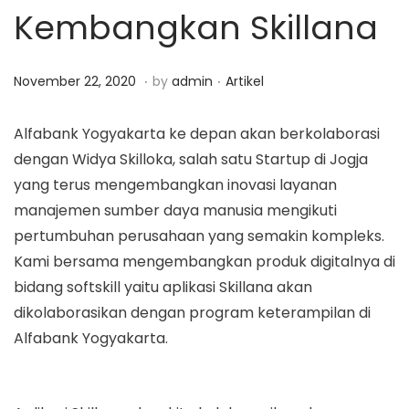
Kembangkan Skillana
a
n
t
t
i
.
.
P
N
P
November 22, 2020
by
admin
Artikel
o
o
o
o
n
s
v
s
Alfabank Yogyakarta ke depan akan berkolaborasi
t
e
t
dengan Widya Skilloka, salah satu Startup di Jogja
e
m
e
yang terus mengembangkan inovasi layanan
d
b
d
manajemen sumber daya manusia mengikuti
o
e
i
pertumbuhan perusahaan yang semakin kompleks.
n
r
n
Kami bersama mengembangkan produk digitalnya di
2
bidang softskill yaitu aplikasi Skillana akan
2
dikolaborasikan dengan program keterampilan di
,
Alfabank Yogyakarta.
2
0