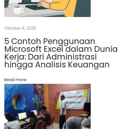
l
o
n
Oktober 6, 2025
P
5 Contoh Penggunaan
r
Microsoft Excel dalam Dunia
o
Kerja: Dari Administrasi
g
hingga Analisis Keuangan
o
d
i
Read more
T
U
K
T
I
K