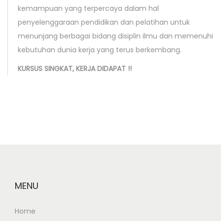
kemampuan yang terpercaya dalam hal
t
penyelenggaraan pendidikan dan pelatihan untuk
a
menunjang berbagai bidang disiplin ilmu dan memenuhi
N
U
kebutuhan dunia kerja yang terus berkembang.
e
j
x
i
KURSUS SINGKAT, KERJA DIDAPAT !!
t
K
p
o
o
m
s
p
t
e
:
t
e
n
MENU
s
i
Home
P