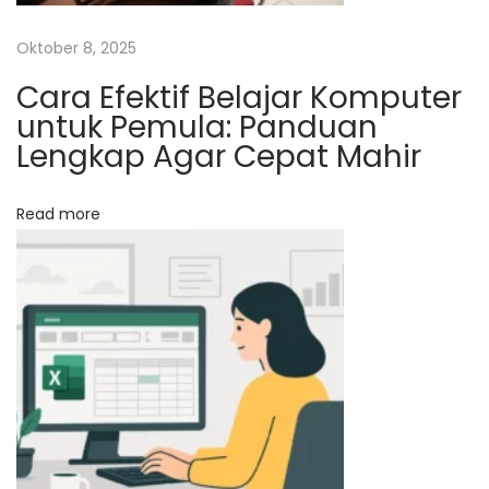
g
Oktober 8, 2025
j
a
Cara Efektif Belajar Komputer
untuk Pemula: Panduan
|
Lengkap Agar Cepat Mahir
A
l
f
Read more
a
b
a
n
k
Y
o
g
y