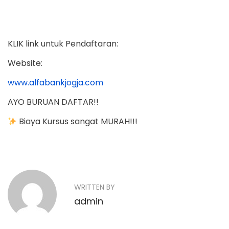
KLIK link untuk Pendaftaran:
Website:
www.alfabankjogja.com
AYO BURUAN DAFTAR!!
Biaya Kursus sangat MURAH!!!
N
P
K
r
u
a
e
r
v
s
WRITTEN BY
v
i
u
admin
o
i
s
u
B