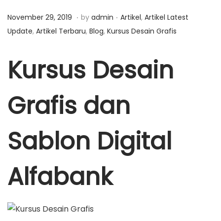
a
n
.
.
P
J
P
November 29, 2019
by
admin
Artikel
,
Artikel Latest
t
t
o
a
o
Update
,
Artikel Terbaru
,
Blog
,
Kursus Desain Grafis
i
s
n
s
o
t
u
t
Kursus Desain
n
e
a
e
d
r
d
Grafis dan
o
i
i
n
1
n
6
Sablon Digital
,
2
Alfabank
0
2
0