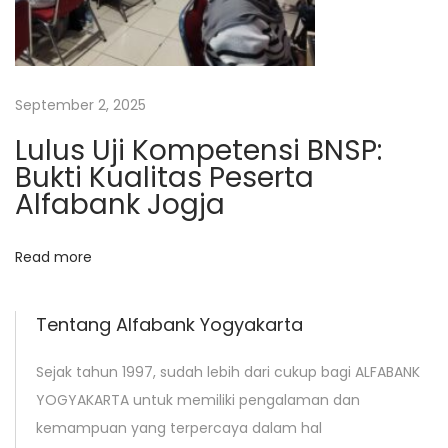
a
n
g
September 2, 2025
B
a
Lulus Uji Kompetensi BNSP:
n
Bukti Kualitas Peserta
g
Alfabank Jogja
u
n
Read more
J
o
Tentang Alfabank Yogyakarta
g
j
Sejak tahun 1997, sudah lebih dari cukup bagi ALFABANK
a
YOGYAKARTA untuk memiliki pengalaman dan
kemampuan yang terpercaya dalam hal