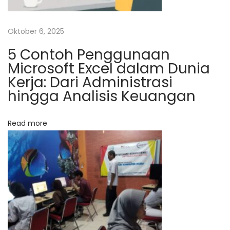
a
k
Oktober 6, 2025
a
5 Contoh Penggunaan
r
Microsoft Excel dalam Dunia
t
Kerja: Dari Administrasi
a
hingga Analisis Keuangan
N
K
e
u
Read more
x
r
t
s
p
u
o
s
s
R
t
a
:
n
c