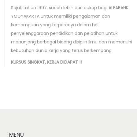
c
Sejak tahun 1997, sudah lebih dari cukup bagi ALFABANK
D
YOGYAKARTA untuk memiliki pengalaman dan
e
kemampuan yang terpercaya dalam hal
s
penyelenggaraan pendidikan dan pelatihan untuk
i
menunjang berbagai bidang disiplin ilmu dan memenuhi
g
kebutuhan dunia kerja yang terus berkembang.
n
KURSUS SINGKAT, KERJA DIDAPAT !!
L
K
P
L
P
B
A
K
u
MENU