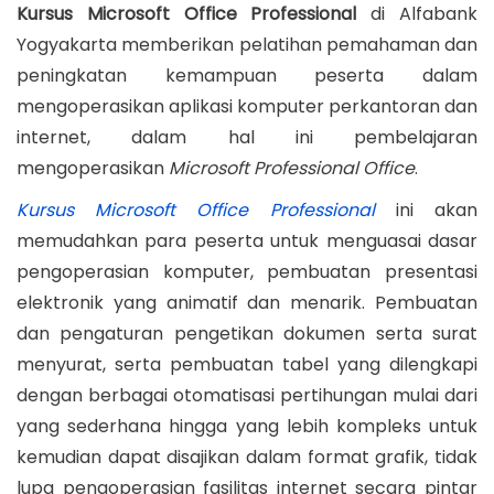
t
e
t
Kursus Microsoft Office
Professional
di Alfabank
a
n
e
m
e
Yogyakarta memberikan pelatihan pemahaman dan
t
t
d
b
d
peningkatan kemampuan peserta
dalam
i
o
e
i
mengoperasikan aplikasi komputer perkantoran dan
o
n
r
n
internet, dalam hal ini pembelajaran
n
5
mengoperasikan
Microsoft Professional Office
.
,
Kursus Microsoft Office Professional
ini akan
2
memudahkan para peserta untuk menguasai dasar
0
pengoperasian komputer, pembuatan presentasi
2
elektronik yang animatif dan menarik. Pembuatan
0
dan pengaturan pengetikan dokumen serta surat
menyurat, serta pembuatan tabel yang dilengkapi
dengan berbagai otomatisasi pertihungan mulai dari
yang sederhana hingga yang lebih kompleks untuk
kemudian dapat disajikan dalam format grafik, tidak
lupa pengoperasian fasilitas internet secara pintar