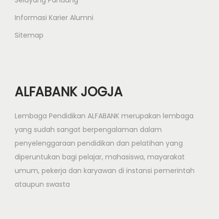
Selayang Pandang
f
Informasi Karier Alumni
a
b
Sitemap
a
n
k
ALFABANK JOGJA
J
o
g
Lembaga Pendidikan ALFABANK merupakan lembaga
j
yang sudah sangat berpengalaman dalam
a
penyelenggaraan pendidikan dan pelatihan yang
diperuntukan bagi pelajar, mahasiswa, mayarakat
umum, pekerja dan karyawan di instansi pemerintah
ataupun swasta