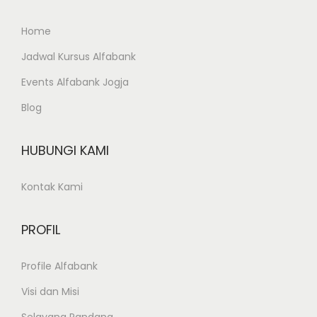
l
o
Home
n
Jadwal Kursus Alfabank
P
Events Alfabank Jogja
r
Blog
o
g
o
HUBUNGI KAMI
T
Kontak Kami
U
K
T
PROFIL
I
Profile Alfabank
K
A
Visi dan Misi
l