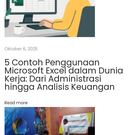
I
S
I
P
O
L
Oktober 6, 2025
U
5 Contoh Penggunaan
G
Microsoft Excel dalam Dunia
M
Kerja: Dari Administrasi
N
U
hingga Analisis Keuangan
e
j
x
i
Read more
t
K
p
o
o
m
s
p