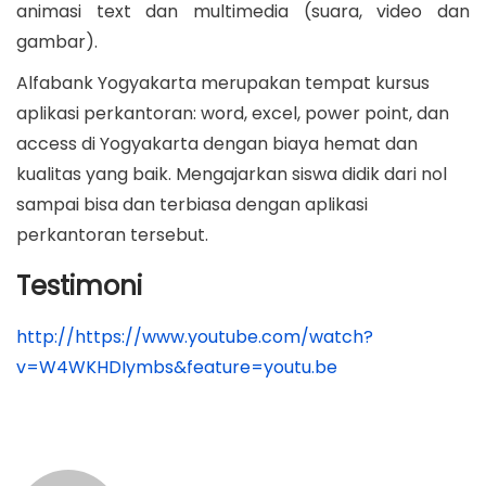
animasi text dan multimedia (suara, video dan
gambar).
Alfabank Yogyakarta merupakan tempat kursus
aplikasi perkantoran: word, excel, power point, dan
access di Yogyakarta dengan biaya hemat dan
kualitas yang baik. Mengajarkan siswa didik dari nol
sampai bisa dan terbiasa dengan aplikasi
perkantoran tersebut.
Testimoni
http://https://www.youtube.com/watch?
v=W4WKHDIymbs&feature=youtu.be
N
P
W
r
o
a
e
r