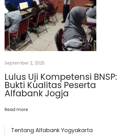
t
e
:
t
e
n
s
i
O
September 2, 2025
A
C
Lulus Uji Kompetensi BNSP:
S
Bukti Kualitas Peserta
G
Alfabank Jogja
r
a
Read more
p
h
Tentang Alfabank Yogyakarta
i