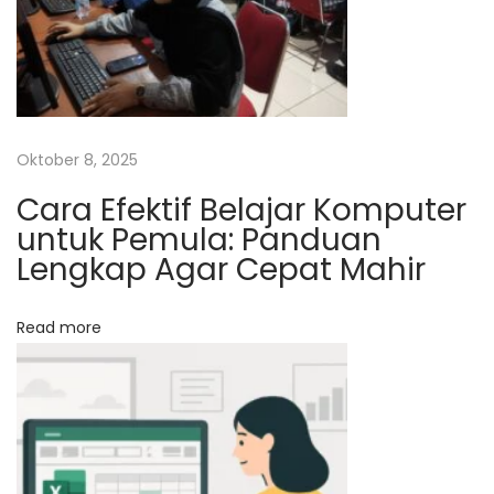
f
i
c
e
B
Oktober 8, 2025
e
r
Cara Efektif Belajar Komputer
untuk Pemula: Panduan
s
Lengkap Agar Cepat Mahir
a
m
a
Read more
S
t
a
f
F