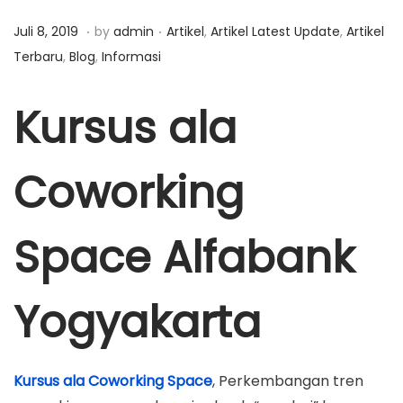
a
n
.
.
P
O
P
Juli 8, 2019
by
admin
Artikel
,
Artikel Latest Update
,
Artikel
t
t
o
k
o
Terbaru
,
Blog
,
Informasi
i
s
t
s
o
t
o
t
Kursus ala
n
e
b
e
d
e
d
Coworking
o
r
i
n
1
n
7
Space Alfabank
,
2
Yogyakarta
0
1
9
Kursus ala Coworking Space
, Perkembangan tren