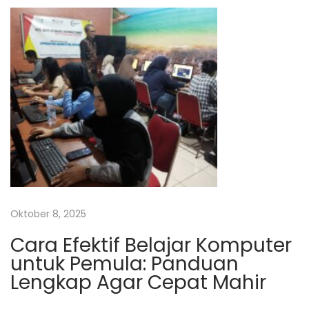
k
p
e
t
o
c
s
h
u
p
R
e
n
d
e
Oktober 8, 2025
r
Cara Efektif Belajar Komputer
d
untuk Pemula: Panduan
e
Lengkap Agar Cepat Mahir
n