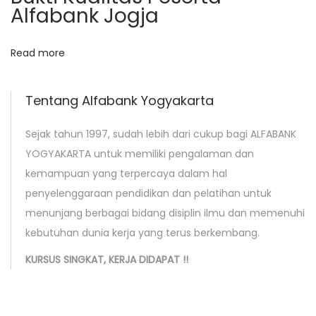
f
Alfabank Jogja
s
i
t
k
Read more
:
a
s
i
Tentang Alfabank Yogyakarta
M
Sejak tahun 1997, sudah lebih dari cukup bagi ALFABANK
s
YOGYAKARTA untuk memiliki pengalaman dan
.
kemampuan yang terpercaya dalam hal
O
penyelenggaraan pendidikan dan pelatihan untuk
f
menunjang berbagai bidang disiplin ilmu dan memenuhi
f
kebutuhan dunia kerja yang terus berkembang.
i
c
KURSUS SINGKAT, KERJA DIDAPAT !!
e
M