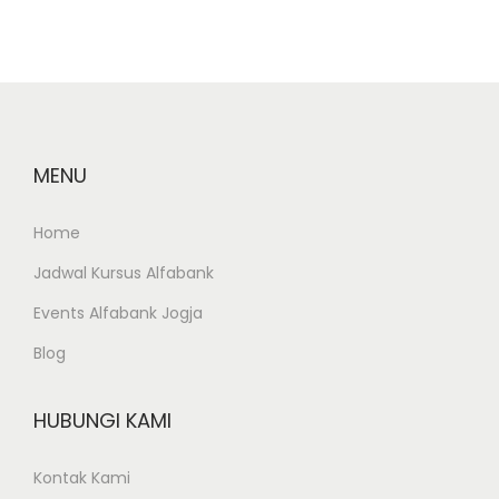
a
h
a
s
i
s
MENU
w
a
Home
P
Jadwal Kursus Alfabank
o
l
Events Alfabank Jogja
i
Blog
k
t
HUBUNGI KAMI
e
k
Kontak Kami