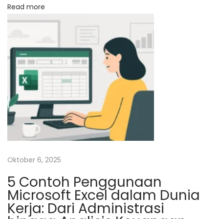
g
Read more
a
n
V
-
R
a
y
|
A
l
f
Oktober 6, 2025
a
5 Contoh Penggunaan
b
Microsoft Excel dalam Dunia
a
Kerja: Dari Administrasi
n