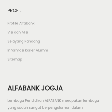
n
i
PROFIL
k
L
Profile Alfabank
P
Visi dan Misi
P
Selayang Pandang
Y
o
Informasi Karier Alumni
g
Sitemap
y
a
k
a
ALFABANK JOGJA
r
t
Lembaga Pendidikan ALFABANK merupakan lembaga
a
yang sudah sangat berpengalaman dalam