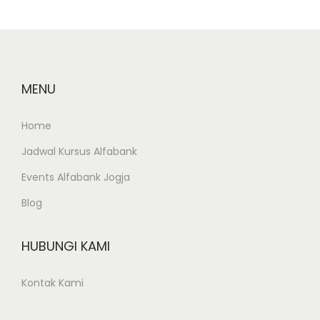
e
s
i
o
n
MENU
a
l
Home
A
Jadwal Kursus Alfabank
d
Events Alfabank Jogja
m
i
Blog
n
i
HUBUNGI KAMI
s
t
Kontak Kami
r