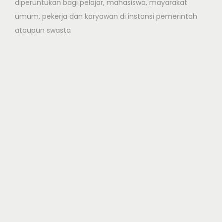
g
diperuntukan bagi pelajar, mahasiswa, mayarakat
j
umum, pekerja dan karyawan di instansi pemerintah
a
ataupun swasta