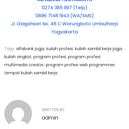
0274 385 997 (Telp)
0896 7148 1943 (WA/SMS)
Jl. Glagahsari No. 46 C Warungboto Umbulharjo
Yogyakarta
Tags
:
alfabank jogja
,
kuliah profesi
,
kuliah sambil kerja jogja
,
kuliah singkat
,
program profesi
,
program profesi
multimedia creator
,
program profesi web programmer
,
tempat kuliah sambil kerja
N
P
S
r
e
a
e
r
v
t
v
WRITTEN BY
i
i
admin
o
i
f