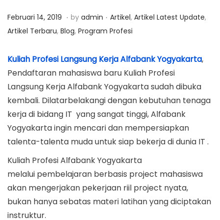
a
n
.
.
P
O
P
Februari 14, 2019
by
admin
Artikel
,
Artikel Latest Update
,
t
t
o
k
o
Artikel Terbaru
,
Blog
,
Program Profesi
i
s
t
s
o
t
o
t
Kuliah Profesi Langsung Kerja Alfabank Yogyakarta
,
n
e
b
e
Pendaftaran mahasiswa baru Kuliah Profesi
d
e
d
Langsung Kerja Alfabank Yogyakarta sudah dibuka
o
r
i
kembali. Dilatarbelakangi dengan kebutuhan tenaga
n
2
n
kerja di bidang IT yang sangat tinggi, Alfabank
2
Yogyakarta ingin mencari dan mempersiapkan
,
talenta-talenta muda untuk siap bekerja di dunia IT .
2
Kuliah Profesi Alfabank Yogyakarta
0
melalui pembelajaran berbasis project mahasiswa
1
akan mengerjakan pekerjaan riil project nyata,
9
bukan hanya sebatas materi latihan yang diciptakan
instruktur.