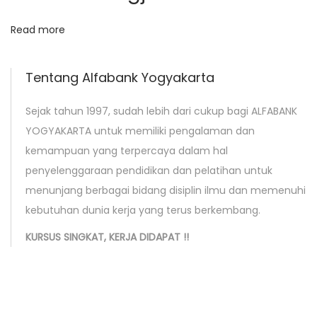
a
k
Read more
a
r
Tentang Alfabank Yogyakarta
t
a
Sejak tahun 1997, sudah lebih dari cukup bagi ALFABANK
N
K
YOGYAKARTA untuk memiliki pengalaman dan
e
u
kemampuan yang terpercaya dalam hal
x
r
penyelenggaraan pendidikan dan pelatihan untuk
t
s
menunjang berbagai bidang disiplin ilmu dan memenuhi
p
u
kebutuhan dunia kerja yang terus berkembang.
o
s
KURSUS SINGKAT, KERJA DIDAPAT !!
s
P
t
r
:
o
f