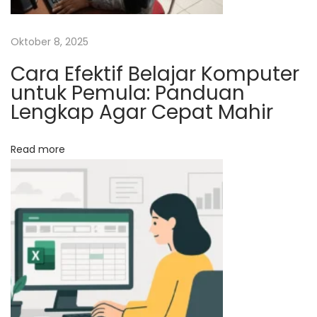
f
i
c
Oktober 8, 2025
e
Cara Efektif Belajar Komputer
M
untuk Pemula: Panduan
a
Lengkap Agar Cepat Mahir
h
a
Read more
s
i
s
w
a
/
i
P