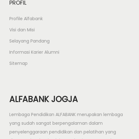
a
PROFIL
s
i
Profile Alfabank
P
Visi dan Misi
e
Selayang Pandang
r
Informasi Karier Alumni
k
a
Sitemap
n
t
o
r
ALFABANK JOGJA
a
n
Lembaga Pendidikan ALFABANK merupakan lembaga
J
yang sudah sangat berpengalaman dalam
o
penyelenggaraan pendidikan dan pelatihan yang