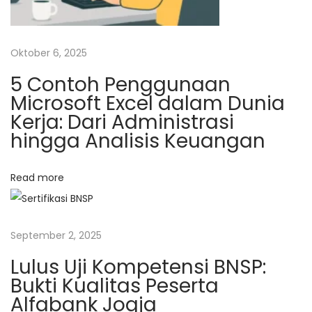
o
l
i
Oktober 6, 2025
t
5 Contoh Penggunaan
e
Microsoft Excel dalam Dunia
k
Kerja: Dari Administrasi
n
hingga Analisis Keuangan
i
k
L
Read more
P
P
Y
September 2, 2025
o
Lulus Uji Kompetensi BNSP:
g
Bukti Kualitas Peserta
y
Alfabank Jogja