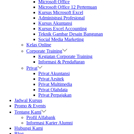
Microsoft Office
Microsoft Office 12 Pertemuan
Kursus Microsoft Excel
Administrasi Profesional
Kursus Akuntansi
Kursus Excel Accounting
Teknik Gambar Desain Bangunan
Social Media Marketing
Kelas Online
Corporate Training
Kegiatan Corporate Training
Informasi & Pendaftaran
Privat
Privat Akuntansi
Privat Arsitek
Privat Multimedia
Privat Olahdata
Privat Perpajakan
Jadwal Kursus
Promo & Events
Tentang Kami
Profil Alfabank
Informasi Karier Alumni
Hubungi Kami
Blog