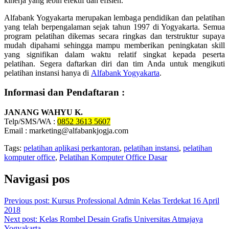
kinerja yang lebih efektif dan efisien.
Alfabank Yogyakarta merupakan lembaga pendidikan dan pelatihan
yang telah berpengalaman sejak tahun 1997 di Yogyakarta. Semua
program pelatihan dikemas secara ringkas dan terstruktur supaya
mudah dipahami sehingga mampu memberikan peningkatan skill
yang signifikan dalam waktu relatif singkat kepada peserta
pelatihan. Segera daftarkan diri dan tim Anda untuk mengikuti
pelatihan instansi hanya di
Alfabank Yogyakarta
.
Informasi dan Pendaftaran :
JANANG WAHYU K.
Telp/SMS/WA :
0852 3613 5607
Email : marketing@alfabankjogja.com
Tags
:
pelatihan aplikasi perkantoran
,
pelatihan instansi
,
pelatihan
komputer office
,
Pelatihan Komputer Office Dasar
Navigasi pos
Previous post:
Kursus Professional Admin Kelas Terdekat 16 April
2018
Next post:
Kelas Rombel Desain Grafis Universitas Atmajaya
Yogyakarta