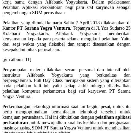
kerja sama dengan Alfabank Yogyakarta. Dalam pelaksanaan
Pelatihan Aplikasi Perkantoran bagi para staf karyawan sebagai
pengembangan SDM perusahaan.
Pelatihan yang dimulai kemarin Sabtu 7 April 2018 dilaksanakan di
Kantor
PT Sarana Yogya Ventura.
Tepatnya di Jl. Yos Sudarso 25
Kotabaru Yogyakarta. Alfabank Yogyakarta memberikan
kenyamanan kepada para peserta selama mengikuti pelatihan. Yaitu
dari segi waktu yang fleksibel dan tempat disesuaikan dengan
kesepakatan pihak perusahaan.
[gm album=11]
Penyampaian materi dilakukan secara personal dan intensif oleh
instruktur Alfabank Yogyakarta yang berkualitas dan
berpengalaman. Full Day Class merupakan sistem yang diterapkan
pada pelatihan kali ini, yaitu setiap akhir minggu dijadwalkan
pelatihan komputer perkantoran bagi staf karyawan PT Sarana
Yogya Ventura.
Perkembangan teknologi informasi saat ini begitu pesat, untuk itu
perlu mengoptimalkan pemanfaatan teknologi tersebut untuk
kemajuan perusahaan. Hal ini dibuktikan dengan
pelatihan aplikasi
perkantoran
untuk mewujudkan kualitas keahlian dan penguasaan
masing-masing SDM PT Sarana Yogya Ventura untuk menghasilkan