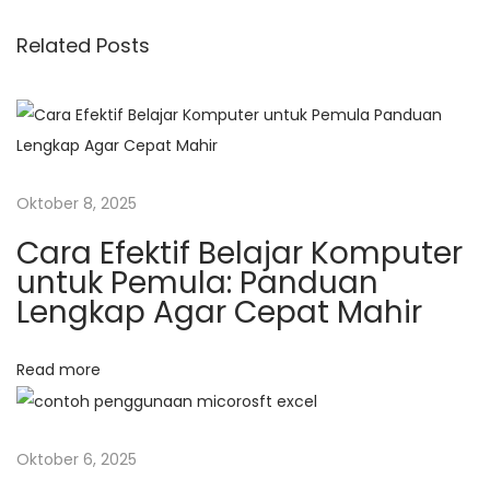
s
t
n
Related Posts
i
:
t
a
p
n
s
o
i
Oktober 8, 2025
N
s
P
e
r
Cara Efektif Belajar Komputer
x
o
untuk Pemula: Panduan
t
f
Lengkap Agar Cepat Mahir
p
e
o
s
Read more
s
s
t
i
:
o
Oktober 6, 2025
n