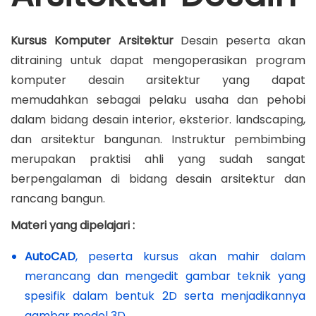
n
3
n
i
0
o
Kursus Komputer Arsitektur
Desain peserta akan
,
n
ditraining untuk dapat mengoperasikan program
2
komputer desain arsitektur yang dapat
0
memudahkan sebagai pelaku usaha dan pehobi
2
dalam bidang desain interior, eksterior. landscaping,
0
dan arsitektur bangunan. Instruktur pembimbing
merupakan praktisi ahli yang sudah sangat
berpengalaman di bidang desain arsitektur dan
rancang bangun.
Materi yang dipelajari :
AutoCAD
, peserta kursus akan mahir dalam
merancang dan mengedit gambar teknik yang
spesifik dalam bentuk 2D serta menjadikannya
gambar model 3D.