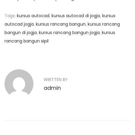
Tags
:
kursus autocad
,
kursus autocad di jogja
,
kursus
autocad jogja
,
kursus rancang bangun
,
kursus rancang
bangun di jogja
,
kursus rancang bangun jogja
,
kursus
rancang bangun sipil
N
P
K
r
o
a
e
m
v
p
v
WRITTEN BY
i
u
admin
o
i
t
u
e
g
s
r
p
A
a
o
k
s
u