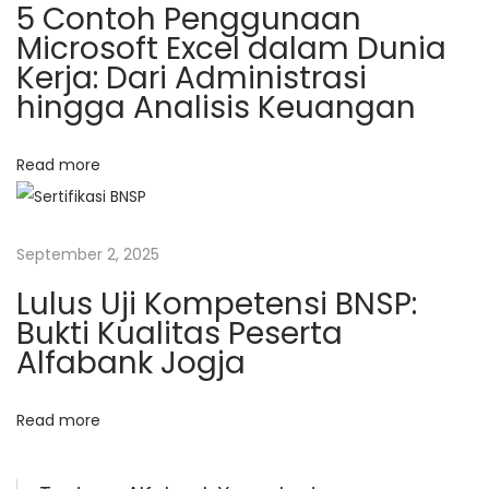
5 Contoh Penggunaan
a
Microsoft Excel dalam Dunia
l
Kerja: Dari Administrasi
A
hingga Analisis Keuangan
d
m
Read more
i
n
September 2, 2025
Lulus Uji Kompetensi BNSP:
Bukti Kualitas Peserta
Alfabank Jogja
Read more