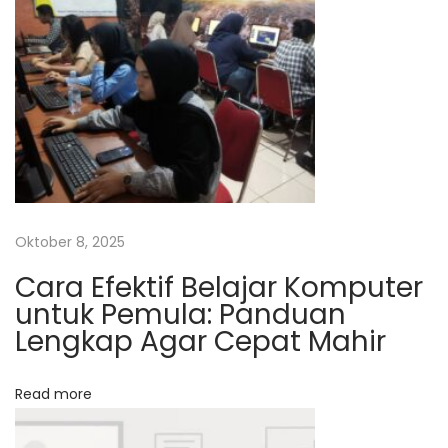
o
K
s
o
m
p
u
t
e
r
d
Oktober 8, 2025
a
Cara Efektif Belajar Komputer
n
untuk Pemula: Panduan
J
Lengkap Agar Cepat Mahir
a
r
Read more
i
n