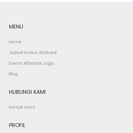
e
e
x
l
t
a
MENU
p
t
o
i
Home
s
h
Jadwal Kursus Alfabank
t
a
:
n
Events Alfabank Jogja
D
Blog
e
s
HUBUNGI KAMI
a
i
Kontak Kami
n
P
PROFIL
r