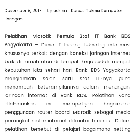
a
n
.
.
P
M
P
Desember 8, 2017
by
admin
Kursus Teknisi Komputer
t
t
o
a
o
Jaringan
i
s
r
s
o
t
e
t
Pelatihan Microtik Pemula Staf IT Bank BDS
n
e
t
e
Yogyakarta
– Dunia IT bidang teknologi informasi
d
7
d
khususnya terkait dengan koneksi jaringan internet
o
,
i
baik di rumah atau di tempat kerja sudah menjadi
n
2
n
kebutuhan kita sehari hari. Bank BDS Yogyakarta
0
mengirimkan salah satu staf IT-nya guna
1
menambah keterampilannya dalam menangani
8
jaringan internet di Bank BDS. Pelatihan yang
dilaksanakan ini mempelajari bagaimana
penggunaan router board Microtik sebagai media
perangkat router internet di kantor tersebut. Dalam
pelatihan tersebut di pelajari bagaimana setting