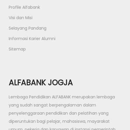
o
Profile Alfabank
d
Visi dan Misi
u
Selayang Pandang
k
P
Informasi Karier Alumni
r
Sitemap
o
g
r
a
ALFABANK JOGJA
m
D
Lembaga Pendidikan ALFABANK merupakan lembaga
e
yang sudah sangat berpengalaman dalam
s
penyelenggaraan pendidikan dan pelatihan yang
a
diperuntukan bagi pelajar, mahasiswa, mayarakat
i
umum, pekerja dan karyawan di instansi pemerintah