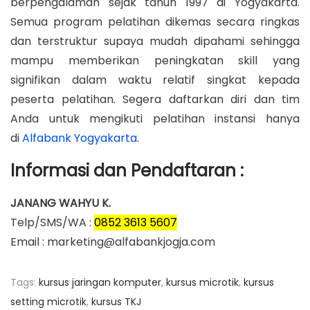
berpengalaman sejak tahun 1997 di Yogyakarta.
Semua program pelatihan dikemas secara ringkas
dan terstruktur supaya mudah dipahami sehingga
mampu memberikan peningkatan skill yang
signifikan dalam waktu relatif singkat kepada
peserta pelatihan. Segera daftarkan diri dan tim
Anda untuk mengikuti pelatihan instansi hanya
di
Alfabank Yogyakarta
.
Informasi dan Pendaftaran :
JANANG WAHYU K.
Telp/SMS/WA :
0852 3613 5607
Email : marketing@alfabankjogja.com
Tags
:
kursus jaringan komputer
,
kursus microtik
,
kursus
setting microtik
,
kursus TKJ