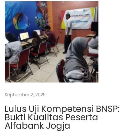
e
r
d
a
y
a
a
n
P
e
r
September 2, 2025
e
Lulus Uji Kompetensi BNSP:
m
Bukti Kualitas Peserta
p
Alfabank Jogja
u
a