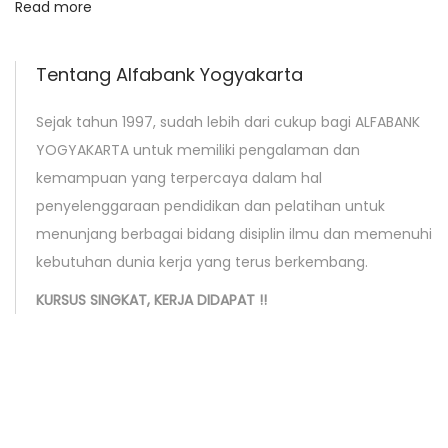
Read more
n
B
a
Tentang Alfabank Yogyakarta
n
Sejak tahun 1997, sudah lebih dari cukup bagi ALFABANK
g
YOGYAKARTA untuk memiliki pengalaman dan
k
kemampuan yang terpercaya dalam hal
a
penyelenggaraan pendidikan dan pelatihan untuk
B
menunjang berbagai bidang disiplin ilmu dan memenuhi
e
kebutuhan dunia kerja yang terus berkembang.
l
i
KURSUS SINGKAT, KERJA DIDAPAT !!
t
u
n
g
N
P