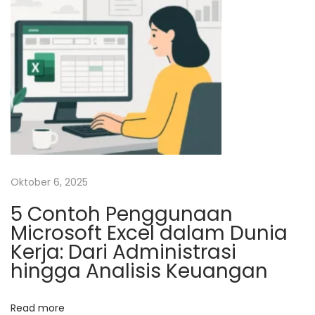
g
a
n
S
t
a
f
D
i
Oktober 6, 2025
n
5 Contoh Penggunaan
a
Microsoft Excel dalam Dunia
s
Kerja: Dari Administrasi
P
hingga Analisis Keuangan
e
m
b
Read more