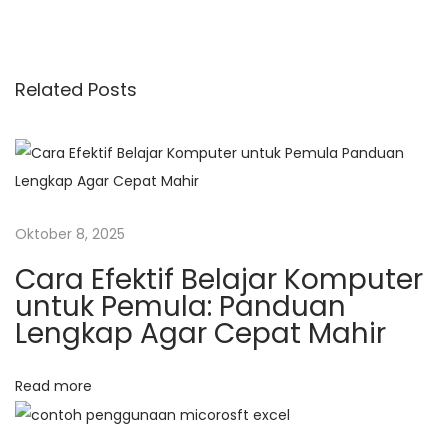
a
o
M
s
o
s
t
b
Related Posts
i
:
i
l
p
e
A
o
p
Oktober 8, 2025
s
p
s
Cara Efektif Belajar Komputer
d
untuk Pemula: Panduan
e
Lengkap Agar Cepat Mahir
n
g
Read more
a
n