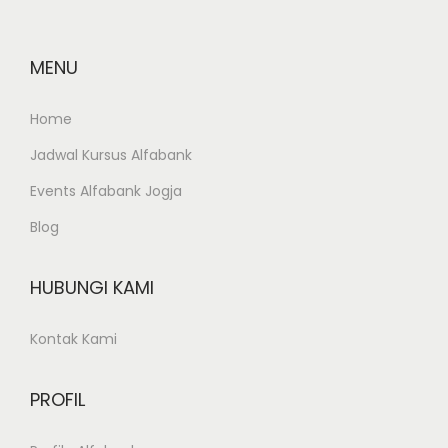
S
i
MENU
p
i
Home
l
Jadwal Kursus Alfabank
J
o
Events Alfabank Jogja
g
Blog
j
a
HUBUNGI KAMI
Kontak Kami
PROFIL