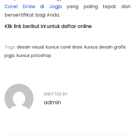
Corel Draw di Jogja
yang paling tepat dan
bersertifikat bagi Anda.
Klik link berikut ini untuk daftar online
Tags
:
desain visual
,
kursus corel draw
,
kursus desain grafis
jogja
,
kursus potoshop
N
P
P
r
e
a
e
l
v
a
v
WRITTEN BY
i
t
admin
o
i
i
u
h
g
s
a
p
n