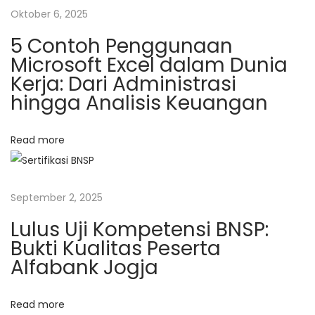
A
Oktober 6, 2025
n
5 Contoh Penggunaan
d
Microsoft Excel dalam Dunia
r
Kerja: Dari Administrasi
o
hingga Analisis Keuangan
i
d
Read more
S
t
u
September 2, 2025
d
Lulus Uji Kompetensi BNSP:
i
Bukti Kualitas Peserta
o
Alfabank Jogja
N
K
e
u
Read more
x
r