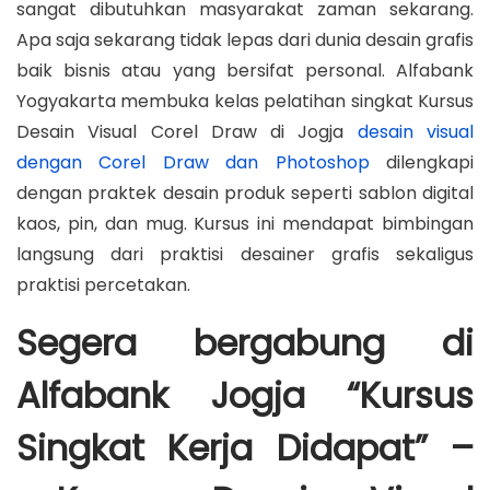
d
9
d
sangat dibutuhkan masyarakat zaman sekarang.
i
o
,
i
Apa saja sekarang tidak lepas dari dunia desain grafis
o
n
2
n
baik bisnis atau yang bersifat personal. Alfabank
n
0
Yogyakarta membuka kelas pelatihan singkat Kursus
1
Desain Visual Corel Draw di Jogja
desain visual
8
dengan Corel Draw dan Photoshop
dilengkapi
dengan praktek desain produk seperti sablon digital
kaos, pin, dan mug. Kursus ini mendapat bimbingan
langsung dari praktisi desainer grafis sekaligus
praktisi percetakan.
Segera bergabung di
Alfabank Jogja
“Kursus
Singkat Kerja Didapat” –