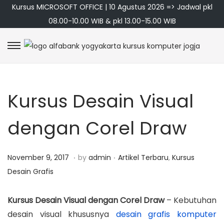
Kursus MICROSOFT OFFICE | 10 Agustus 2026 => Jadwal pkl
08.00-10.00 WIB & pkl 13.00-15.00 WIB
S
S
k
k
i
i
Kursus Desain Visual
p
p
t
t
dengan Corel Draw
o
o
n
c
a
o
.
.
P
M
P
November 9, 2017
by
admin
Artikel Terbaru
,
Kursus
v
n
o
a
o
Desain Grafis
i
t
s
r
s
g
e
t
e
t
Kursus Desain Visual dengan Corel Draw
– Kebutuhan
a
n
e
t
e
desain visual khususnya
desain grafis komputer
t
t