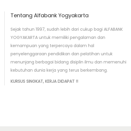
t
s
p
u
Tentang Alfabank Yogyakarta
o
s
s
R
Sejak tahun 1997, sudah lebih dari cukup bagi ALFABANK
t
a
YOGYAKARTA untuk memiliki pengalaman dan
:
n
kemampuan yang terpercaya dalam hal
c
penyelenggaraan pendidikan dan pelatihan untuk
a
menunjang berbagai bidang disiplin ilmu dan memenuhi
n
kebutuhan dunia kerja yang terus berkembang.
g
KURSUS SINGKAT, KERJA DIDAPAT !!
B
a
n
g
u
n