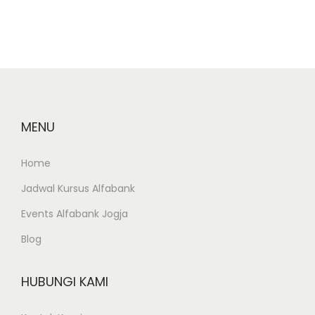
u
I
k
u
t
P
r
MENU
o
Home
g
r
Jadwal Kursus Alfabank
a
Events Alfabank Jogja
m
Blog
1
t
HUBUNGI KAMI
a
h