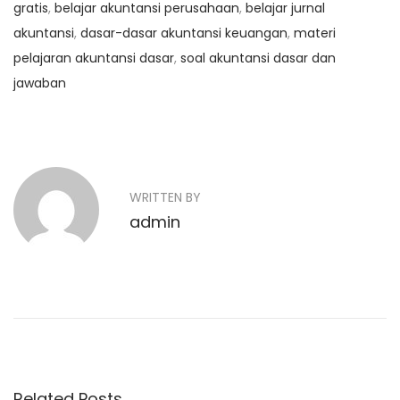
gratis
,
belajar akuntansi perusahaan
,
belajar jurnal
akuntansi
,
dasar-dasar akuntansi keuangan
,
materi
pelajaran akuntansi dasar
,
soal akuntansi dasar dan
jawaban
N
P
K
r
u
a
e
r
v
s
v
WRITTEN BY
i
u
admin
o
i
s
u
A
g
s
k
p
u
a
o
n
s
t
s
t
a
Related Posts