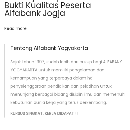
t
t
Bukti Kualitas Peserta
:
Alfabank Jogja
a
u
K
Read more
e
r
Tentang Alfabank Yogyakarta
j
a
Sejak tahun 1997, sudah lebih dari cukup bagi ALFABANK
D
YOGYAKARTA untuk memiliki pengalaman dan
u
kemampuan yang terpercaya dalam hal
l
penyelenggaraan pendidikan dan pelatihan untuk
u
menunjang berbagai bidang disiplin ilmu dan memenuhi
?
kebutuhan dunia kerja yang terus berkembang.
a
KURSUS SINGKAT, KERJA DIDAPAT !!
t
a