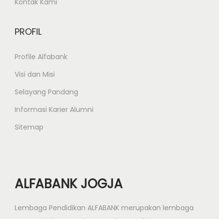
Kontak Kami
u
n
PROFIL
D
u
Profile Alfabank
l
u
Visi dan Misi
?
Selayang Pandang
Informasi Karier Alumni
Sitemap
ALFABANK JOGJA
Lembaga Pendidikan ALFABANK merupakan lembaga