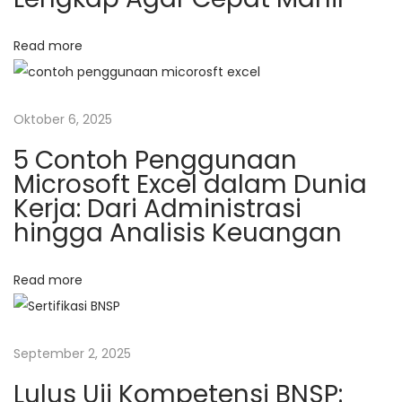
i
k
Read more
d
i
J
Oktober 6, 2025
o
5 Contoh Penggunaan
g
Microsoft Excel dalam Dunia
j
Kerja: Dari Administrasi
a
hingga Analisis Keuangan
N
K
e
u
Read more
x
l
t
i
p
a
September 2, 2025
o
h
s
a
Lulus Uji Kompetensi BNSP: