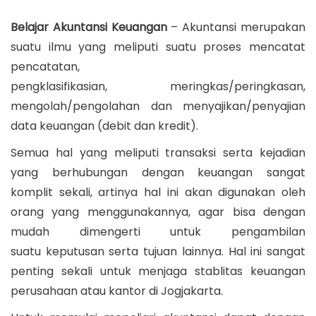
o
a
o
a
n
s
r
s
Belajar Akuntansi Keuangan
– Akuntansi merupakan
t
t
t
e
t
suatu ilmu yang meliputi suatu proses mencatat
i
e
t
e
pencatatan,
o
d
1
d
pengklasifikasian, meringkas/peringkasan,
n
o
2
i
mengolah/pengolahan dan menyajikan/penyajian
n
,
n
data keuangan (debit dan kredit).
2
Semua hal yang meliputi transaksi serta kejadian
0
yang berhubungan dengan keuangan sangat
1
komplit sekali, artinya hal ini akan digunakan oleh
8
orang yang menggunakannya, agar bisa dengan
mudah dimengerti untuk pengambilan
suatu keputusan serta tujuan lainnya. Hal ini sangat
penting sekali untuk menjaga stablitas keuangan
perusahaan atau kantor di Jogjakarta.