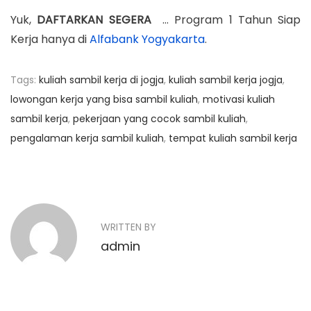
Yuk,
DAFTARKAN SEGERA
… Program 1 Tahun Siap
Kerja hanya di
Alfabank Yogyakarta
.
Tags
:
kuliah sambil kerja di jogja
,
kuliah sambil kerja jogja
,
lowongan kerja yang bisa sambil kuliah
,
motivasi kuliah
sambil kerja
,
pekerjaan yang cocok sambil kuliah
,
pengalaman kerja sambil kuliah
,
tempat kuliah sambil kerja
N
P
C
r
a
a
e
r
v
a
v
WRITTEN BY
i
M
admin
o
i
e
u
n
g
s
j