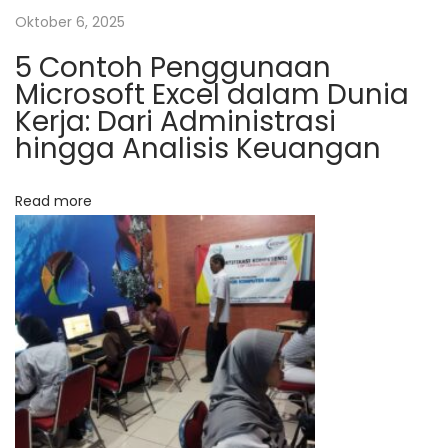
a
Oktober 6, 2025
l
N
5 Contoh Penggunaan
P
Microsoft Excel dalam Dunia
e
e
Kerja: Dari Administrasi
x
l
hingga Analisis Keuangan
t
a
p
t
o
i
Read more
s
h
t
a
:
n
M
a
n
a
j