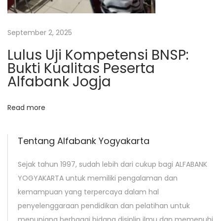
e
m
e
September 2, 2025
n
Lulus Uji Kompetensi BNSP:
P
Bukti Kualitas Peserta
e
Alfabank Jogja
r
k
Read more
a
n
t
Tentang Alfabank Yogyakarta
o
Sejak tahun 1997, sudah lebih dari cukup bagi ALFABANK
r
YOGYAKARTA untuk memiliki pengalaman dan
a
kemampuan yang terpercaya dalam hal
n
penyelenggaraan pendidikan dan pelatihan untuk
Y
menunjang berbagai bidang disiplin ilmu dan memenuhi