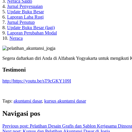
3.
Neraca Saldo
4.
Jurnal Penyesuaian
5.
Update Buku Besar
6.
Laporan Laba Rugi
7.
Jurnal Penutup
8.
Update Buku Besar (lagi)
9.
Laporan Perubahan Modal
10.
Neraca
Segera daftarkan diri Anda di Alfabank Yogyakarta untuk mengikuti K
Testimoni
http://https://youtu.be/sT9cGKY109I
Tags
:
akuntansi dasar
,
kursus akuntansi dasar
Navigasi pos
Previous post:
Pelatihan Desain Grafis dan Sablon Kerjasama Dinsos
Next post:
Kursus dan Pelatihan Akuntansi Dasar di Jogja