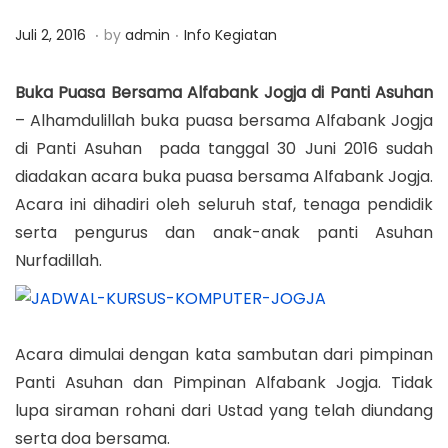
a
n
.
.
P
M
P
Juli 2, 2016
by
admin
Info Kegiatan
t
t
o
a
o
i
s
r
s
Buka Puasa Bersama Alfabank Jogja di Panti Asuhan
o
t
e
t
– Alhamdulillah buka puasa bersama Alfabank Jogja
n
e
t
e
di Panti Asuhan pada tanggal 30 Juni 2016 sudah
d
1
d
diadakan acara buka puasa bersama Alfabank Jogja.
o
2
i
Acara ini dihadiri oleh seluruh staf, tenaga pendidik
n
,
n
serta pengurus dan anak-anak panti Asuhan
2
Nurfadillah.
0
1
8
Acara dimulai dengan kata sambutan dari pimpinan
Panti Asuhan dan Pimpinan Alfabank Jogja. Tidak
lupa siraman rohani dari Ustad yang telah diundang
serta doa bersama.