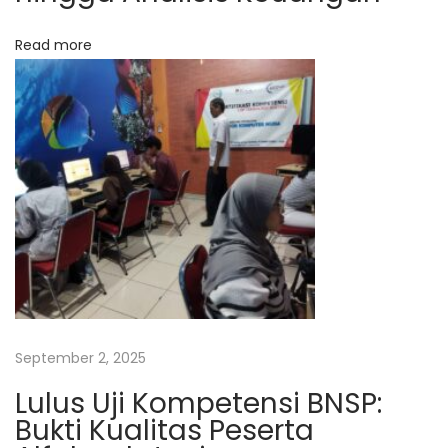
J
o
Read more
g
j
a
|
A
u
t
o
c
a
d
September 2, 2025
|
Lulus Uji Kompetensi BNSP:
S
Bukti Kualitas Peserta
A