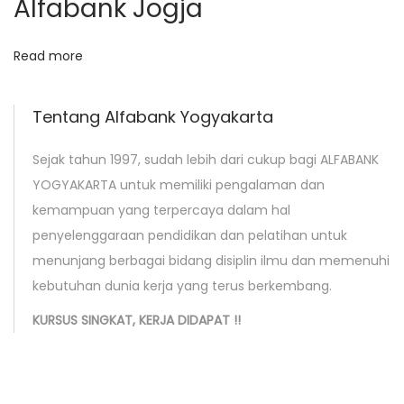
Alfabank Jogja
P
2
Read more
0
0
0
Tentang Alfabank Yogyakarta
|
Sejak tahun 1997, sudah lebih dari cukup bagi ALFABANK
K
YOGYAKARTA untuk memiliki pengalaman dan
u
kemampuan yang terpercaya dalam hal
r
penyelenggaraan pendidikan dan pelatihan untuk
s
menunjang berbagai bidang disiplin ilmu dan memenuhi
u
kebutuhan dunia kerja yang terus berkembang.
s
R
KURSUS SINGKAT, KERJA DIDAPAT !!
e
n
c