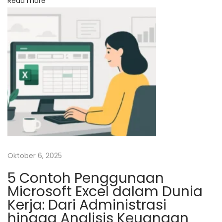
Read more
t
s
p
u
o
s
s
R
t
a
:
n
c
a
n
g
B
Oktober 6, 2025
a
5 Contoh Penggunaan
n
Microsoft Excel dalam Dunia
g
Kerja: Dari Administrasi
u
hingga Analisis Keuangan
n