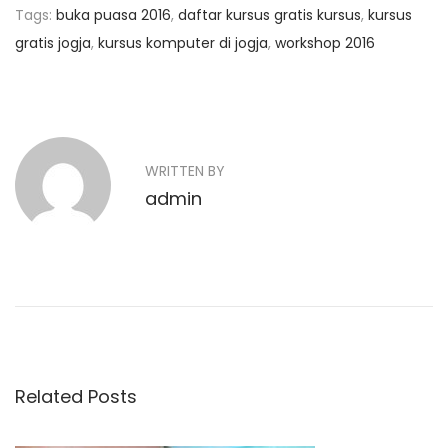
Tags
:
buka puasa 2016
,
daftar kursus gratis kursus
,
kursus
gratis jogja
,
kursus komputer di jogja
,
workshop 2016
N
P
K
r
u
a
e
r
v
s
v
WRITTEN BY
i
u
admin
o
i
s
u
A
g
s
d
p
m
a
o
i
s
n
s
t
O
Related Posts
i
:
n
l