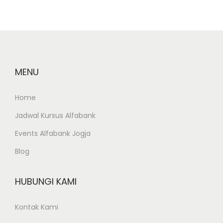
a
n
a
A
n
MENU
g
g
Home
a
Jadwal Kursus Alfabank
r
a
Events Alfabank Jogja
n
Blog
B
i
HUBUNGI KAMI
a
y
Kontak Kami
a