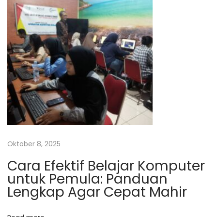
p
i
n
o
e
s
J
o
g
j
a
k
a
r
Oktober 8, 2025
t
Cara Efektif Belajar Komputer
a
untuk Pemula: Panduan
N
K
Lengkap Agar Cepat Mahir
e
u
x
r