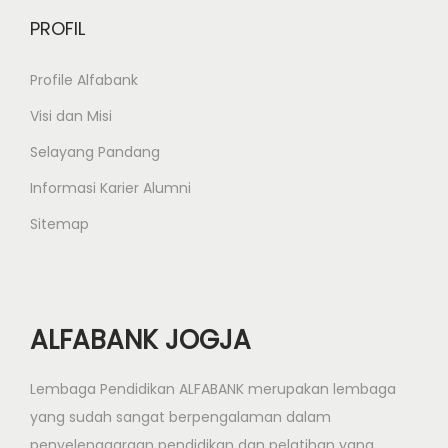
|
PROFIL
M
S
Profile Alfabank
P
Visi dan Misi
R
Selayang Pandang
O
J
Informasi Karier Alumni
E
Sitemap
C
T
ALFABANK JOGJA
Lembaga Pendidikan ALFABANK merupakan lembaga
yang sudah sangat berpengalaman dalam
penyelenggaraan pendidikan dan pelatihan yang