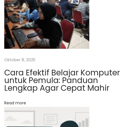
s
s
a
r
J
o
g
j
a
Oktober 8, 2025
|
Cara Efektif Belajar Komputer
P
untuk Pemula: Panduan
e
Lengkap Agar Cepat Mahir
l
a
Read more
t
i
h