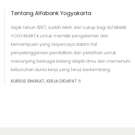
c
r
Tentang Alfabank Yogyakarta
o
Sejak tahun 1997, sudah lebih dari cukup bagi ALFABANK
s
YOGYAKARTA untuk memiliki pengalaman dan
o
kemampuan yang terpercaya dalam hal
f
penyelenggaraan pendidikan dan pelatihan untuk
t
menunjang berbagai bidang disiplin ilmu dan memenuhi
O
kebutuhan dunia kerja yang terus berkembang.
f
f
KURSUS SINGKAT, KERJA DIDAPAT !!
i
c
e
W
o
r