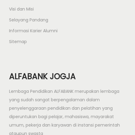
n
Visi dan Misi
t
Selayang Pandang
J
o
Informasi Karier Alumni
g
Sitemap
j
a
k
a
ALFABANK JOGJA
r
t
Lembaga Pendidikan ALFABANK merupakan lembaga
a
yang sudah sangat berpengalaman dalam
penyelenggaraan pendidikan dan pelatihan yang
diperuntukan bagi pelajar, mahasiswa, mayarakat
umum, pekerja dan karyawan di instansi pemerintah
ataupun swasta