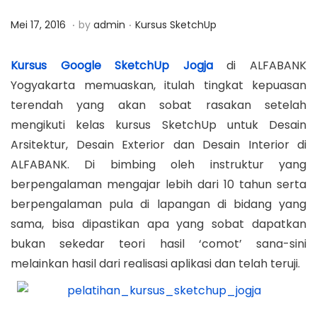
a
n
.
.
P
M
P
Mei 17, 2016
by
admin
Kursus SketchUp
t
t
o
a
o
i
s
r
s
Kursus Google SketchUp Jogja
di ALFABANK
o
t
e
t
Yogyakarta memuaskan, itulah tingkat kepuasan
n
e
t
e
terendah yang akan sobat rasakan setelah
d
2
d
mengikuti kelas kursus SketchUp untuk Desain
o
3
i
Arsitektur, Desain Exterior dan Desain Interior di
n
,
n
ALFABANK. Di bimbing oleh instruktur yang
2
berpengalaman mengajar lebih dari 10 tahun serta
0
berpengalaman pula di lapangan di bidang yang
1
sama, bisa dipastikan apa yang sobat dapatkan
9
bukan sekedar teori hasil ‘comot’ sana-sini
melainkan hasil dari realisasi aplikasi dan telah teruji.