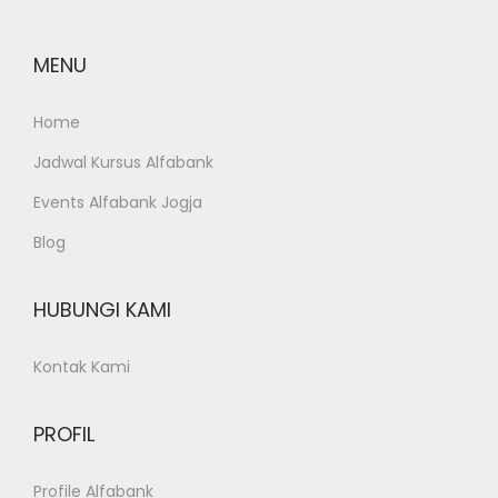
d
|
MENU
E
x
Home
c
Jadwal Kursus Alfabank
e
l
Events Alfabank Jogja
|
Blog
P
o
HUBUNGI KAMI
w
e
Kontak Kami
r
P
PROFIL
o
i
Profile Alfabank