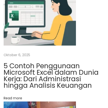
a
n
K
e
u
a
n
g
Oktober 6, 2025
a
5 Contoh Penggunaan
n
Microsoft Excel dalam Dunia
J
Kerja: Dari Administrasi
o
hingga Analisis Keuangan
g
j
a
Read more
N
K