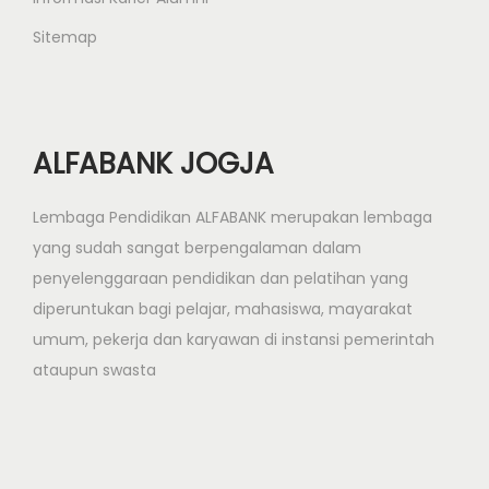
L
Sitemap
I
N
E
S
ALFABANK JOGJA
H
O
Lembaga Pendidikan ALFABANK merupakan lembaga
P
yang sudah sangat berpengalaman dalam
d
penyelenggaraan pendidikan dan pelatihan yang
i
diperuntukan bagi pelajar, mahasiswa, mayarakat
J
umum, pekerja dan karyawan di instansi pemerintah
o
ataupun swasta
g
j
a
d