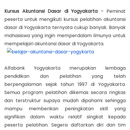
o
a
o
a
n
s
r
s
Kursus Akuntansi Dasar di Yogyakarta
– Peminat
t
t
t
e
t
peserta untuk mengikuti kursus pelatihan akuntansi
i
e
t
e
dasar di Yogyakarta ternyata cukup banyak. Banyak
o
d
2
d
mahasiswa yang ingin memperdalam ilmunya untuk
n
o
3
i
mempelajari akuntansi dasar di Yogyakarta.
n
,
n
2
0
Alfabank Yogyakarta merupakan lembaga
1
pendidikan dan pelatihan yang telah
9
berpengalaman sejak tahun 1997 di Yogyakarta.
Semua program pelatihan dikemas secara ringkas
dan terstruktur supaya mudah dipahami sehingga
mampu memberikan peningkatan skill yang
signifikan dalam waktu relatif singkat kepada
peserta pelatihan. Segera daftarkan diri dan tim