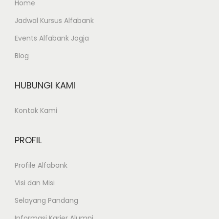
Home
m
Jadwal Kursus Alfabank
u
d
Events Alfabank Jogja
e
Blog
n
g
HUBUNGI KAMI
a
n
Kontak Kami
k
u
PROFIL
r
s
Profile Alfabank
u
Visi dan Misi
s
O
Selayang Pandang
N
Informasi Karier Alumni