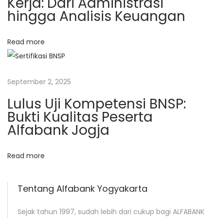
Kerja: Dari Administrasi
n
hingga Analisis Keuangan
g
Y
Read more
o
g
y
September 2, 2025
a
Lulus Uji Kompetensi BNSP:
k
Bukti Kualitas Peserta
a
Alfabank Jogja
r
t
Read more
a
N
O
e
P
Tentang Alfabank Yogyakarta
x
T
t
I
Sejak tahun 1997, sudah lebih dari cukup bagi ALFABANK