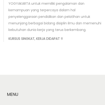
p
M
YOGYAKARTA untuk memiliki pengalaman dan
o
A
kemampuan yang terpercaya dalam hal
s
L
penyelenggaraan pendidikan dan pelatihan untuk
t
K
menunjang berbagai bidang disiplin ilmu dan memenuhi
:
A
kebutuhan dunia kerja yang terus berkembang.
N
KURSUS SINGKAT, KERJA DIDAPAT !!
o
n
l
i
n
e
s
h
MENU
o
p