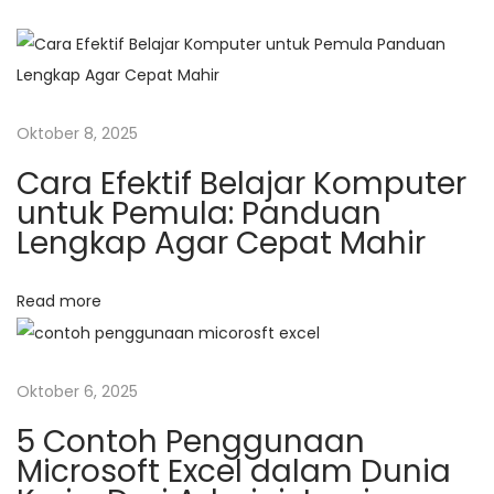
t
p
a
n
o
s
Oktober 8, 2025
s
i
J
Cara Efektif Belajar Komputer
a
untuk Pemula: Panduan
s
Lengkap Agar Cepat Mahir
a
d
Read more
a
n
D
Oktober 6, 2025
a
5 Contoh Penggunaan
g
Microsoft Excel dalam Dunia
a