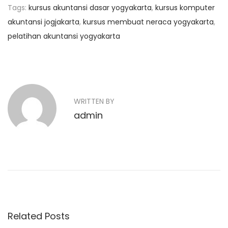
Tags
:
kursus akuntansi dasar yogyakarta
,
kursus komputer
akuntansi jogjakarta
,
kursus membuat neraca yogyakarta
,
pelatihan akuntansi yogyakarta
N
P
P
r
e
a
e
l
v
a
v
WRITTEN BY
i
t
admin
o
i
i
u
h
g
s
a
p
n
a
o
A
s
k
s
t
u
Related Posts
i
:
n