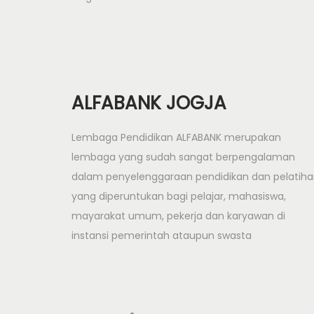
m
e
t
o
d
ALFABANK JOGJA
e
B
Lembaga Pendidikan ALFABANK merupakan
a
lembaga yang sudah sangat berpengalaman
c
dalam penyelenggaraan pendidikan dan pelatih
k
yang diperuntukan bagi pelajar, mahasiswa,
l
mayarakat umum, pekerja dan karyawan di
i
instansi pemerintah ataupun swasta
n
k
N
P
e
e