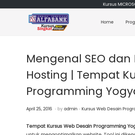
Kursus MICROSO
Home
Pro
S
S
k
k
i
i
p
p
Mengenal SEO dan 
t
t
o
o
Hosting | Tempat K
n
c
a
o
Programming Yogy
v
n
i
t
.
.
P
M
P
April 25, 2016
by
admin
Kursus Web Desain Prog
g
e
o
a
o
a
n
s
r
s
Tempat Kursus Web Desain Programming Yo
t
t
t
e
t
untuk mengoptimalkan website. Tool ini diken