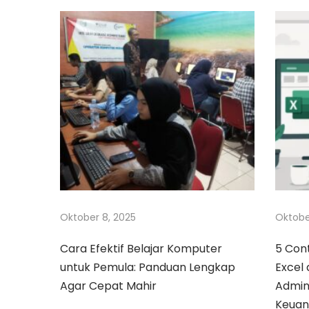
i
:
J
A
p
|
C
o
a
s
r
a
o
p
t
i
m
Oktober 8, 2025
Oktobe
a
Cara Efektif Belajar Komputer
5 Con
l
untuk Pemula: Panduan Lengkap
Excel 
i
Agar Cepat Mahir
Admini
s
Keua