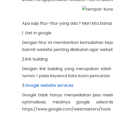
i
e
t
e
o
d
2
d
n
o
3
i
Apa saja fitur-fitur yang ada ? Mari kita bah
n
,
n
1. Get in google
2
0
Dengan fitur ini memberikan kemudahan kepa
1
Submit website penting dilakukan agar websit
9
2.link building
Dengan link building yang merupakan salah
nomor 1 pada keyword kata kunci pencarian
3.
Google website services
Google tidak hanya menyediakan jasa mesi
optimalisasi, misalnya google adwor
https://www.google.com/webmasters/tools