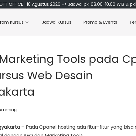
FT OFFICE | 10 Agustus 2026 => Jadwal pkl 08.00-10.00 WIB & pkl 
gram Kursus
Jadwal Kursus
Promo & Events
Te
Marketing Tools pada C
ursus Web Desain
akarta
ramming
gyakarta
– Pada Cpanel hosting ada fitur-fitur yang bisa
al dengan SEO dan Marketing Tools.