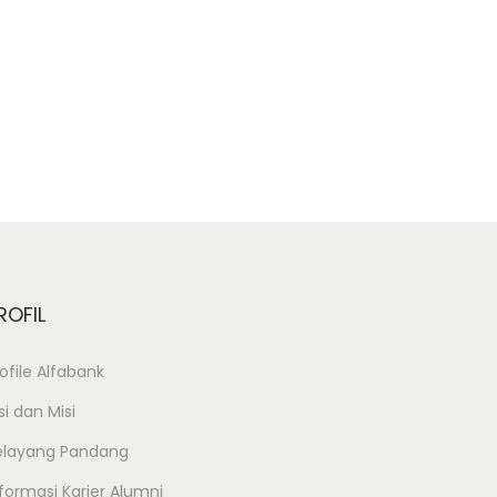
ROFIL
ofile Alfabank
si dan Misi
elayang Pandang
formasi Karier Alumni