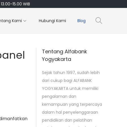
13.00-15.00 WIB
ntang Kami
Hubungi Kami
Blog
panel
Tentang Alfabank
Yogyakarta
Sejak tahun 1997, sudah lebih
dari cukup bagi ALFABANK
YOGYAKARTA untuk memiliki
pengalaman dan
kemampuan yang terpercaya
dalam hal penyelenggaraan
 dimanfatkan
pendidikan dan pelatihan