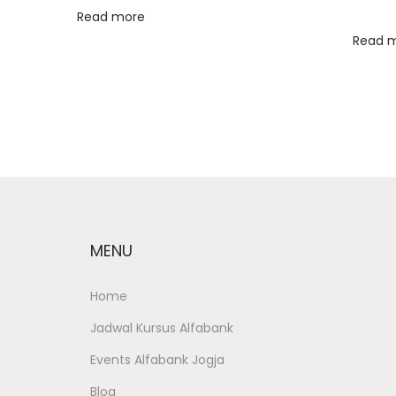
a
Read more
s
Read 
i
W
e
b
s
i
t
e
MENU
d
e
Home
n
g
Jadwal Kursus Alfabank
a
Events Alfabank Jogja
n
Blog