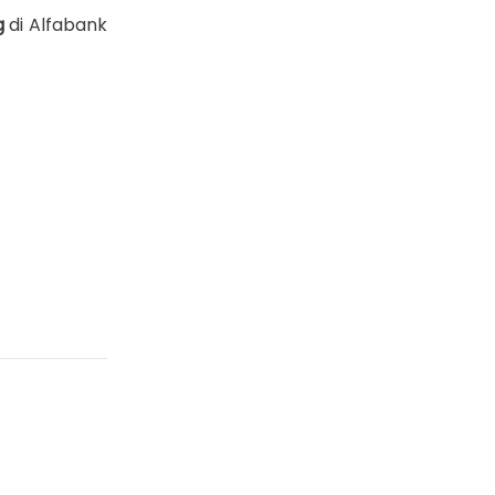
g
di Alfabank