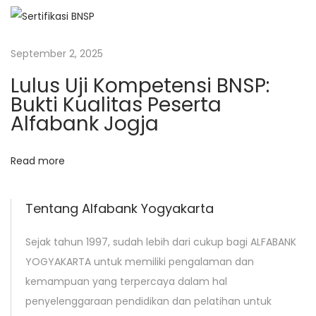
o
g
j
September 2, 2025
a
Lulus Uji Kompetensi BNSP:
N
P
Bukti Kualitas Peserta
e
e
Alfabank Jogja
x
l
t
a
Read more
p
t
o
i
s
h
Tentang Alfabank Yogyakarta
t
a
:
n
Sejak tahun 1997, sudah lebih dari cukup bagi ALFABANK
P
YOGYAKARTA untuk memiliki pengalaman dan
e
kemampuan yang terpercaya dalam hal
m
penyelenggaraan pendidikan dan pelatihan untuk