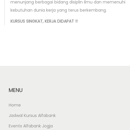
a
menunjang berbagai bidang disiplin ilmu dan memenuhi
s
kebutuhan dunia kerja yang terus berkembang.
a
KURSUS SINGKAT, KERJA DIDAPAT !!
r
a
n
O
n
l
i
n
MENU
e
Home
Jadwal Kursus Alfabank
Events Alfabank Jogja