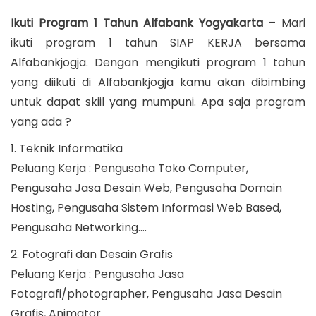
o
a
o
i
s
r
s
Ikuti Program 1 Tahun Alfabank Yogyakarta
– Mari
o
t
e
t
ikuti program 1 tahun SIAP KERJA bersama
n
e
t
e
Alfabankjogja. Dengan mengikuti program 1 tahun
d
2
d
yang diikuti di Alfabankjogja kamu akan dibimbing
o
6
i
untuk dapat skiil yang mumpuni. Apa saja program
n
,
n
yang ada ?
2
1. Teknik Informatika
0
Peluang Kerja : Pengusaha Toko Computer,
1
Pengusaha Jasa Desain Web, Pengusaha Domain
9
Hosting, Pengusaha Sistem Informasi Web Based,
Pengusaha Networking….
2. Fotografi dan Desain Grafis
Peluang Kerja : Pengusaha Jasa
Fotografi/photographer, Pengusaha Jasa Desain
Grafis, Animator.