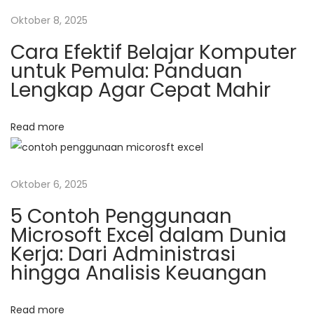
a
Oktober 8, 2025
s
n
d
Cara Efektif Belajar Komputer
a
untuk Pemula: Panduan
r
Lengkap Agar Cepat Mahir
i
n
Read more
A
l
f
Oktober 6, 2025
a
5 Contoh Penggunaan
b
Microsoft Excel dalam Dunia
a
Kerja: Dari Administrasi
n
hingga Analisis Keuangan
k
j
Read more