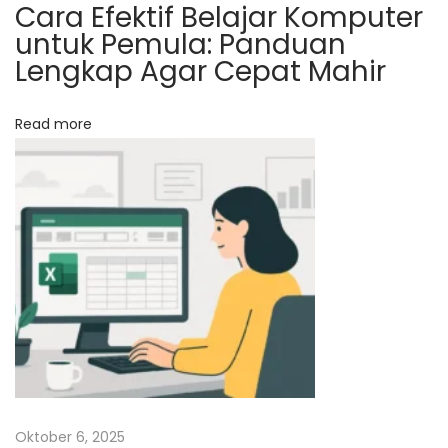
Cara Efektif Belajar Komputer
B
untuk Pemula: Panduan
A
Lengkap Agar Cepat Mahir
c
c
Read more
o
u
n
t
i
n
g
N
T
e
r
x
a
t
i
Oktober 6, 2025
p
n