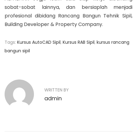
sobat-sobat lainnya, dan bersiaplah menjadi
profesional dibidang Rancang Bangun Tehnik Sipil,
Building Developer & Property Company.
Tags
:
Kursus AutoCAD Sipil
,
Kursus RAB Sipil
,
kursus rancang
bangun sipil
N
P
K
r
u
a
e
r
v
s
v
WRITTEN BY
i
u
admin
o
i
s
u
K
g
s
o
p
m
a
o
p