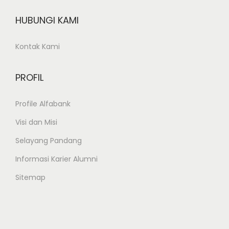
g
HUBUNGI KAMI
j
a
Kontak Kami
k
a
PROFIL
r
t
Profile Alfabank
a
Visi dan Misi
Selayang Pandang
Informasi Karier Alumni
Sitemap