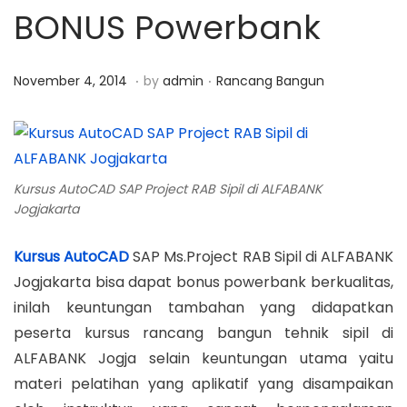
BONUS Powerbank
a
n
t
t
i
.
.
P
M
P
November 4, 2014
by
admin
Rancang Bangun
o
o
a
o
n
s
r
s
t
e
t
e
t
e
Kursus AutoCAD SAP Project RAB Sipil di ALFABANK
d
9
d
Jogjakarta
o
,
i
Kursus AutoCAD
SAP Ms.Project RAB Sipil di ALFABANK
n
2
n
Jogjakarta bisa dapat bonus powerbank berkualitas,
0
inilah keuntungan tambahan yang didapatkan
1
peserta kursus rancang bangun tehnik sipil di
8
ALFABANK Jogja selain keuntungan utama yaitu
materi pelatihan yang aplikatif yang disampaikan