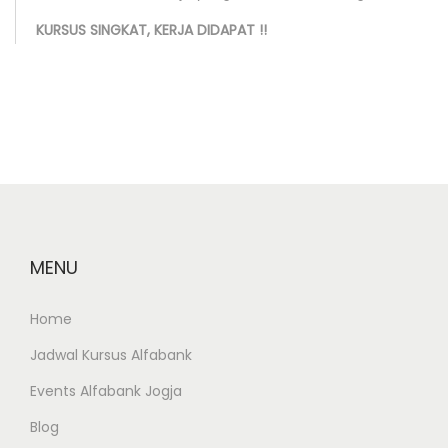
p
KURSUS SINGKAT, KERJA DIDAPAT !!
K
e
r
j
a
A
L
F
MENU
A
B
Home
A
Jadwal Kursus Alfabank
N
K
Events Alfabank Jogja
J
Blog
o