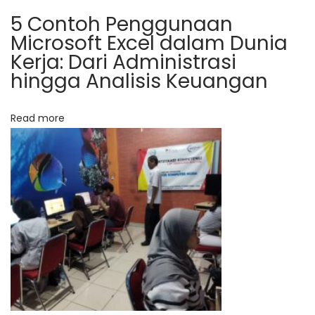
o
5 Contoh Penggunaan
i
Microsoft Excel dalam Dunia
s
n
Kerja: Dari Administrasi
t
g
hingga Analisis Keuangan
:
T
e
k
Read more
n
i
s
i
K
o
m
p
u
t