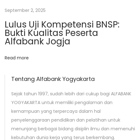
e
September 2, 2025
r
Lulus Uji Kompetensi BNSP:
d
Bukti Kualitas Peserta
a
Alfabank Jogja
n
J
Read more
a
r
i
Tentang Alfabank Yogyakarta
n
Sejak tahun 1997, sudah lebih dari cukup bagi ALFABANK
g
YOGYAKARTA untuk memiliki pengalaman dan
a
kemampuan yang terpercaya dalam hal
n
penyelenggaraan pendidikan dan pelatihan untuk
S
menunjang berbagai bidang disiplin ilmu dan memenuhi
i
kebutuhan dunia kerja yang terus berkembang.
a