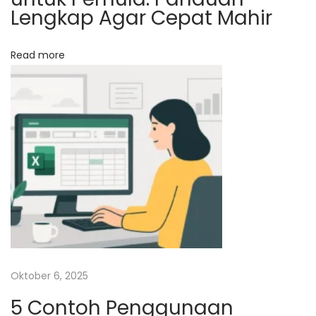
a
Lengkap Agar Cepat Mahir
m
a
Read more
P
r
a
k
t
i
s
i
A
h
l
Oktober 6, 2025
i
N
5 Contoh Penggunaan
K