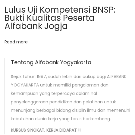
i
Lulus Uji Kompetensi BNSP:
n
Bukti Kualitas Peserta
g
Alfabank Jogja
A
d
Read more
m
i
n
Tentang Alfabank Yogyakarta
P
Sejak tahun 1997, sudah lebih dari cukup bagi ALFABANK
r
YOGYAKARTA untuk memiliki pengalaman dan
o
kemampuan yang terpercaya dalam hal
f
penyelenggaraan pendidikan dan pelatihan untuk
e
menunjang berbagai bidang disiplin ilmu dan memenuhi
s
kebutuhan dunia kerja yang terus berkembang.
i
o
KURSUS SINGKAT, KERJA DIDAPAT !!