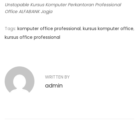
Unstopable Kursus Komputer Perkantoran Professional
Office ALFABANK Jogja
Tags
:
komputer office professional
,
kursus komputer office
,
kursus office professional
N
P
K
r
u
a
e
r
v
s
v
WRITTEN BY
i
u
admin
o
i
s
u
D
g
s
e
p
s
a
o
a
s
i
s