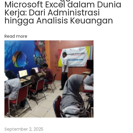
Microsoft Excel dalam Dunia
e
u
Kerja: Dari Administrasi
x
r
hingga Analisis Keuangan
t
s
p
u
o
s
Read more
s
M
t
Y
:
O
B
A
c
c
o
u
n
t
September 2, 2025