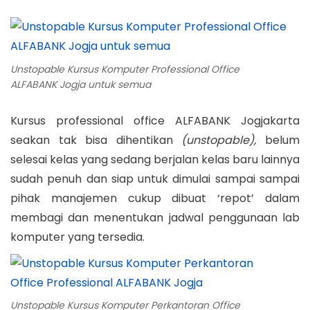
o
a
o
a
n
s
r
s
t
t
t
e
t
i
e
t
e
Unstopable Kursus Komputer Professional Office
o
d
1
d
ALFABANK Jogja untuk semua
n
o
2
i
Kursus professional office ALFABANK Jogjakarta
n
,
n
seakan tak bisa dihentikan
(unstopable),
belum
2
selesai kelas yang sedang berjalan kelas baru lainnya
0
sudah penuh dan siap untuk dimulai sampai sampai
1
pihak manajemen cukup dibuat ‘repot’ dalam
8
membagi dan menentukan jadwal penggunaan lab
komputer yang tersedia.
Unstopable Kursus Komputer Perkantoran Office