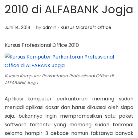
2010 di ALFABANK Jogja
a
n
t
t
i
.
.
P
M
P
Juni 14, 2014
by
admin
Kursus Microsoft Office
o
o
a
o
n
s
r
s
Kursus Professional Office 2010
t
e
t
e
t
e
d
1
d
Kursus Komputer Perkantoran Professional Office di
o
2
i
ALFABANK Jogja
n
,
n
2
Aplikasi komputer perkantoran memang sudah
0
menjadi aplikasi dasar dan harus dikuasai oleh siapa
1
saja, bukannya ingin mempromosikan satu paket
8
software tertentu yang memang sudah terkenal
selama hampir 3 dekade namun faktanya banyak