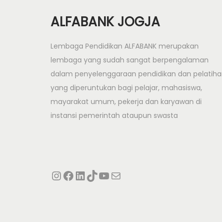
ALFABANK JOGJA
Lembaga Pendidikan ALFABANK merupakan
lembaga yang sudah sangat berpengalaman
dalam penyelenggaraan pendidikan dan pelatih
yang diperuntukan bagi pelajar, mahasiswa,
mayarakat umum, pekerja dan karyawan di
instansi pemerintah ataupun swasta
Instagram
Facebook
LinkedIn
TikTok
YouTube
Mail