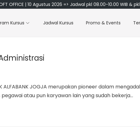
FT OFFICE | 10 Agustus 2026 => Jadwal pkl 08.00-10.00 WIB & pkl 
gram Kursus
Jadwal Kursus
Promo & Events
Te
dministrasi
PK ALFABANK JOGJA merupakan pioneer dalam mengadakan
n pegawai atau pun karyawan lain yang sudah bekerja…