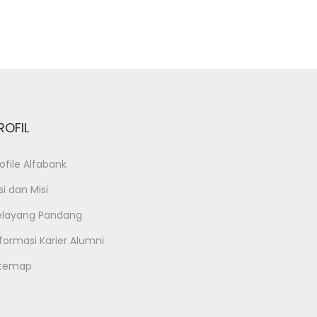
ROFIL
ofile Alfabank
si dan Misi
elayang Pandang
formasi Karier Alumni
itemap