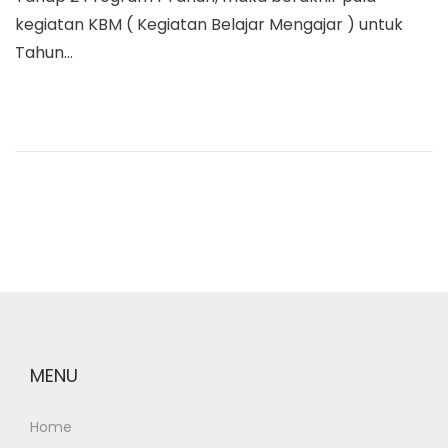
e
t
kegiatan KBM ( Kegiatan Belajar Mengajar ) untuk
d
1
Tahun…
o
2
n
,
2
0
1
8
MENU
Home