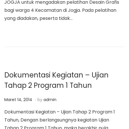
JOGJA untuk mengadakan pelatihan Desain Grafis
e
t
a
n
bagi warga 4 Kecamatan di Jogja. Pada pelatihan
d
9
t
t
yang diadakan, peserta tidak…
o
,
i
n
2
o
0
n
1
8
Dokumentasi Kegiatan – Ujian
Tahap 2 Program 1 Tahun
.
P
M
Maret 14, 2014
by
admin
o
a
Dokumentasi Kegiatan – Ujian Tahap 2 Program 1
s
r
Tahun, Dengan berlangsungnya kegiatan Ujian
t
e
Tahap 2 Program 1 Tahun, maka berakhir pula