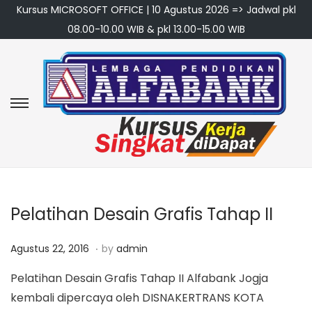
Kursus MICROSOFT OFFICE | 10 Agustus 2026 => Jadwal pkl
08.00-10.00 WIB & pkl 13.00-15.00 WIB
S
S
k
k
i
i
p
p
t
t
o
o
Pelatihan Desain Grafis Tahap II
n
c
.
P
M
a
o
Agustus 22, 2016
by
admin
o
a
v
n
Pelatihan Desain Grafis Tahap II Alfabank Jogja
s
r
i
t
kembali dipercaya oleh DISNAKERTRANS KOTA
t
e
g
e