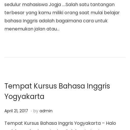
sedulur mahasiswa Jogja ….Salah satu tantangan
a
n
t
e
terbesar yang kamu miliki orang saat mulai belajar
t
t
e
t
bahasa Inggris adalah bagaimana cara untuk
i
d
1
menemukan jalan atau…
o
o
5
n
n
,
2
0
1
9
Tempat Kursus Bahasa Inggris
Yogyakarta
.
P
M
April 21, 2017
by
admin
o
a
Tempat Kursus Bahasa Inggris Yogyakarta – Halo
s
r