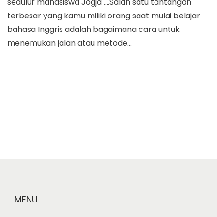
sedulur mahasiswa Jogja ….Salah satu tantangan
t
e
terbesar yang kamu miliki orang saat mulai belajar
e
t
bahasa Inggris adalah bagaimana cara untuk
d
1
menemukan jalan atau metode…
o
8
n
,
2
0
1
9
MENU