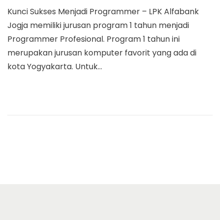
o
a
a
n
Kunci Sukses Menjadi Programmer – LPK Alfabank
s
r
t
t
Jogja memiliki jurusan program 1 tahun menjadi
t
e
i
Programmer Profesional. Program 1 tahun ini
e
t
o
merupakan jurusan komputer favorit yang ada di
d
1
n
kota Yogyakarta. Untuk…
o
8
n
,
2
0
1
9