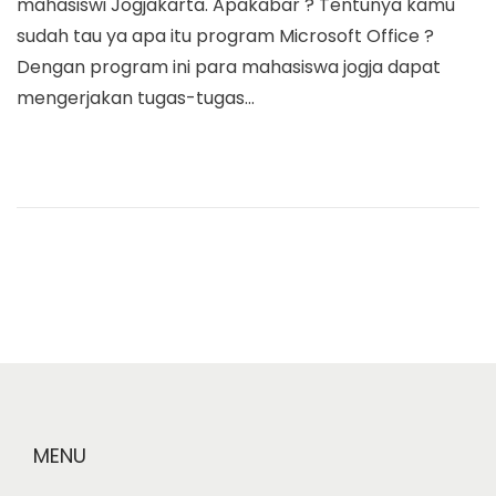
mahasiswi Jogjakarta. Apakabar ? Tentunya kamu
t
e
sudah tau ya apa itu program Microsoft Office ?
e
t
Dengan program ini para mahasiswa jogja dapat
d
1
mengerjakan tugas-tugas…
o
2
n
,
2
0
1
8
MENU