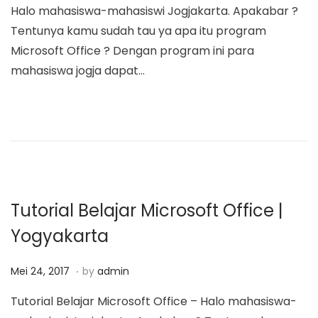
Halo mahasiswa-mahasiswi Jogjakarta. Apakabar ?
a
n
t
e
Tentunya kamu sudah tau ya apa itu program
t
t
e
t
Microsoft Office ? Dengan program ini para
i
d
1
mahasiswa jogja dapat…
o
o
2
n
n
,
2
0
1
8
Tutorial Belajar Microsoft Office |
Yogyakarta
.
P
M
Mei 24, 2017
by
admin
o
a
Tutorial Belajar Microsoft Office – Halo mahasiswa-
s
r