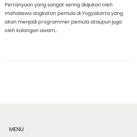
Pertanyaan yang sangat sering diajukan oleh
a
n
t
e
mahasiswa angkatan pemula di Yogyakarta yang
t
t
e
t
akan menjadi programmer pemula ataupun juga
i
d
1
oleh kalangan awam…
o
o
5
n
n
,
2
0
1
9
MENU