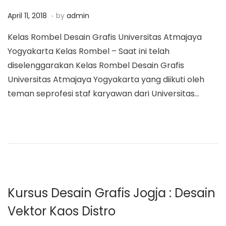
a
n
.
P
O
April 11, 2018
by
admin
t
t
o
k
Kelas Rombel Desain Grafis Universitas Atmajaya
i
s
t
Yogyakarta Kelas Rombel – Saat ini telah
o
t
o
diselenggarakan Kelas Rombel Desain Grafis
n
e
b
Universitas Atmajaya Yogyakarta yang diikuti oleh
d
e
teman seprofesi staf karyawan dari Universitas…
o
r
n
2
9
,
2
0
1
Kursus Desain Grafis Jogja : Desain
9
Vektor Kaos Distro