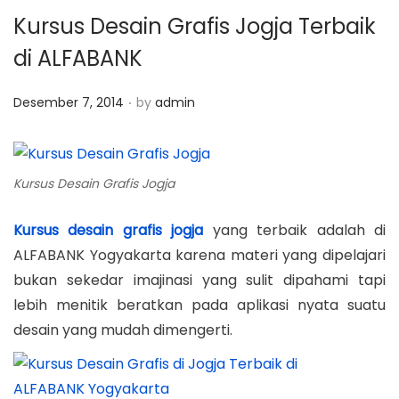
Kursus Desain Grafis Jogja Terbaik
di ALFABANK
.
P
Desember 7, 2014
by
admin
o
s
t
Kursus Desain Grafis Jogja
e
d
Kursus desain grafis jogja
yang terbaik adalah di
o
ALFABANK Yogyakarta karena materi yang dipelajari
n
bukan sekedar imajinasi yang sulit dipahami tapi
lebih menitik beratkan pada aplikasi nyata suatu
desain yang mudah dimengerti.