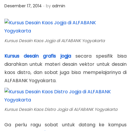
.
P
Desember 17, 2014
by
admin
o
s
t
e
Kursus Desain Kaos Jogja di ALFABANK Yogyakarta
d
o
Kursus desain grafis jogja
secara spesifik bisa
n
diarahkan untuk materi desain vektor untuk desain
kaos distro, dan sobat juga bisa mempelajarinya di
ALFABANK Yogyakarta.
Kursus Desain Kaos Distro Jogja di ALFABANK Yogyakarta
Ga perlu ragu sobat untuk datang ke kampus