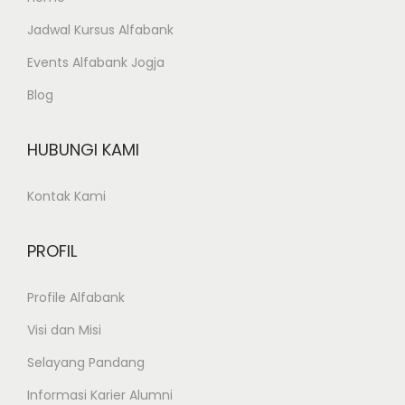
s
Jadwal Kursus Alfabank
i
Events Alfabank Jogja
p
Blog
o
HUBUNGI KAMI
s
Kontak Kami
PROFIL
Profile Alfabank
Visi dan Misi
Selayang Pandang
Informasi Karier Alumni