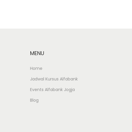
i
2
o
0
n
1
8
MENU
Home
Jadwal Kursus Alfabank
Events Alfabank Jogja
Blog