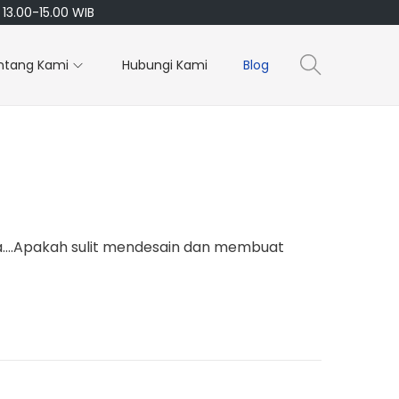
13.00-15.00 WIB
ntang Kami
Hubungi Kami
Blog
e ya….Apakah sulit mendesain dan membuat