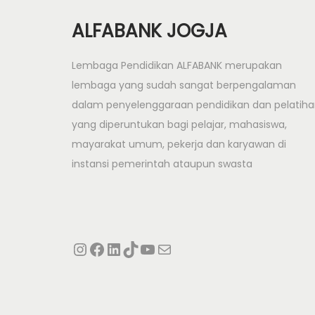
ALFABANK JOGJA
Lembaga Pendidikan ALFABANK merupakan
lembaga yang sudah sangat berpengalaman
dalam penyelenggaraan pendidikan dan pelatih
yang diperuntukan bagi pelajar, mahasiswa,
mayarakat umum, pekerja dan karyawan di
instansi pemerintah ataupun swasta
Instagram
Facebook
LinkedIn
TikTok
YouTube
Mail