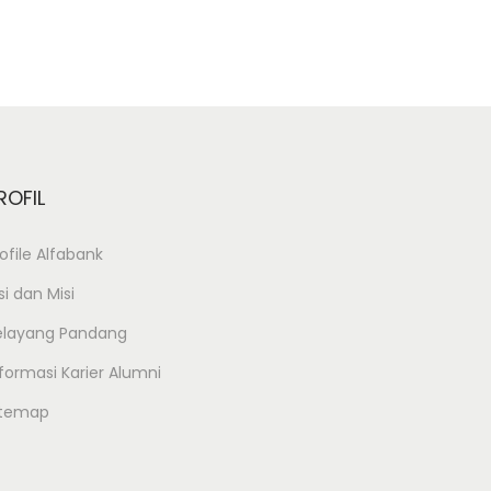
ROFIL
ofile Alfabank
si dan Misi
elayang Pandang
formasi Karier Alumni
itemap