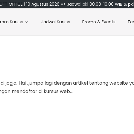
FT OFFICE | 10 Agustus 2026 => Jadwal pkl 08.00-10.00 WIB & pkl 
gram Kursus
Jadwal Kursus
Promo & Events
Te
 jogja, Hai ..jumpa lagi dengan artikel tentang websit
gan mendaftar di kursus web…