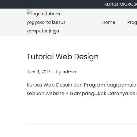
Kursus MICROSO
Home
Pro
S
S
k
k
i
i
p
p
Tutorial Web Design
t
t
o
o
.
P
M
Juni 9, 2017
by
admin
n
c
o
a
Kursus Web Desain dan Program bagi pemula di
a
o
s
r
sebuah website ? Gampang….kok.Caranya den
v
n
t
e
i
t
e
t
g
e
d
1
a
n
o
2
t
t
n
,