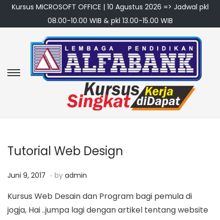
Kursus MICROSOFT OFFICE | 10 Agustus 2026 => Jadwal pkl
08.00-10.00 WIB & pkl 13.00-15.00 WIB
S
S
k
k
i
i
p
p
t
t
o
o
Tutorial Web Design
n
c
.
P
M
a
o
Juni 9, 2017
by
admin
o
a
v
n
Kursus Web Desain dan Program bagi pemula di
s
r
i
t
jogja, Hai ..jumpa lagi dengan artikel tentang website
t
e
g
e